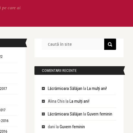
ă pe care ai
22
COMENTARII RECENTE
Lăcrămioara Sălăjan
la
La mulți ani!
 2017
Alina Chis
la
La mulți ani!
2017
Lăcrămioara Sălăjan
la
Guvern feminin
 2016
dani
la
Guvern feminin
 2016