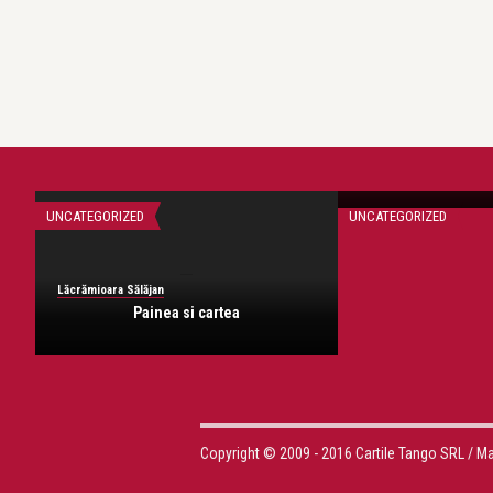
Lăcrămioara Sălăjan
Salam
UNCATEGORIZED
UNCATEGORIZED
Lăcrămioara Sălăjan
Painea si cartea
Copyright © 2009 - 2016 Cartile Tango SRL / M