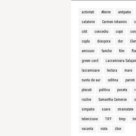
activitati
Aferim
antipatie
calatorie
Carmen Iohannis
c
citit
concediu
copii
cor
cuplu
diaspora
dor
Ele
emisiuni
familie
film
flo
green card
Lacramioara Salaja
lacramioare
lectura
mare
nunta de aur
odihna
parinti
plecati
politica
poseta
r
rochie
Samantha Cameron
s
simpatie
soare
strainatate
televiziune
TIFF
timp
ti
vacanta
viata
zbor