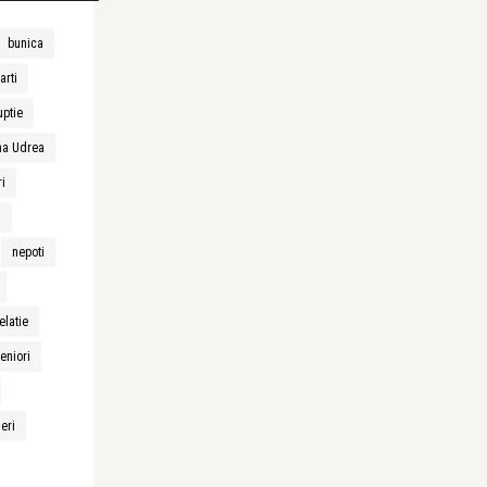
bunica
arti
uptie
na Udrea
ri
n
nepoti
elatie
eniori
neri