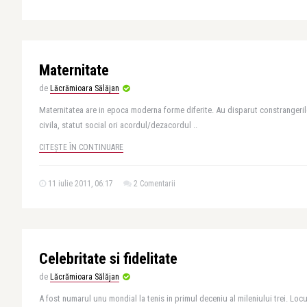
Maternitate
de
Lăcrămioara Sălăjan
Maternitatea are in epoca moderna forme diferite. Au disparut constrangeril
civila, statut social ori acordul/dezacordul ..
CITEȘTE ÎN CONTINUARE
11 iulie 2011, 06:17
2 Comentarii
Celebritate si fidelitate
de
Lăcrămioara Sălăjan
A fost numarul unu mondial la tenis in primul deceniu al mileniului trei. Locul