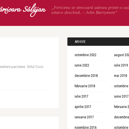
ămioara Sălăjan
„Fericirea se strecoară adesea printr-o uș
uitat-o deschisă. – John Barrymore“
ARHIVE
octombrie 2022
august 20
iunie 2022
iulie 2019
mentare pariziene. Stilul Coco
decembrie 2018
mai 2018
februarie 2018
octombrie
iulie 2017
iunie 2017
aprilie 2017
februarie 
ianuarie 2017
decembrie
noiembrie 2016
octombrie