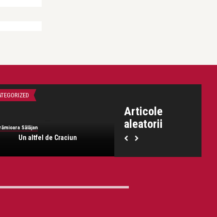
Lăcrămioara Sălăjan
La mijloc
TEGORIZED
UNCATEGORIZED
Articole
aleatorii
rămioara Sălăjan
Un altfel de Craciun