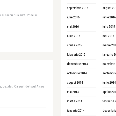
septembrie 2016
august 20
si cei cu bun simt. Primii ii
iulie 2016
iunie 2016
mai 2016
iulie 2015
iunie 2015
mai 2015
aprilie 2015
martie 20
februarie 2015
ianuarie 2
decembrie 2014
noiembrie
octombrie 2014
septembri
august 2014
iunie 2014
e, de…de… Ca sunt de tipul A sau
mai 2014
aprilie 20
martie 2014
februarie 
ianuarie 2014
decembrie