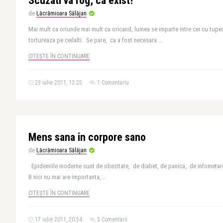
Scuzati va rog, ca exist!
de
Lăcrămioara Sălăjan
Mai mult ca oriunde mai mult ca oricand, lumea se imparte intre cei cu tupeu 
tortureaza pe ceilalti. Se pare, ca a fost necesara ..
CITEȘTE ÎN CONTINUARE
23 iulie 2011, 13:25
1 Comentariu
Mens sana in corpore sano
de
Lăcrămioara Sălăjan
Epidemiile moderne sunt de obezitate, de diabet, de panica, de infometar
B nici nu mai are importanta, ..
CITEȘTE ÎN CONTINUARE
17 iulie 2011, 20:54
3 Comentarii