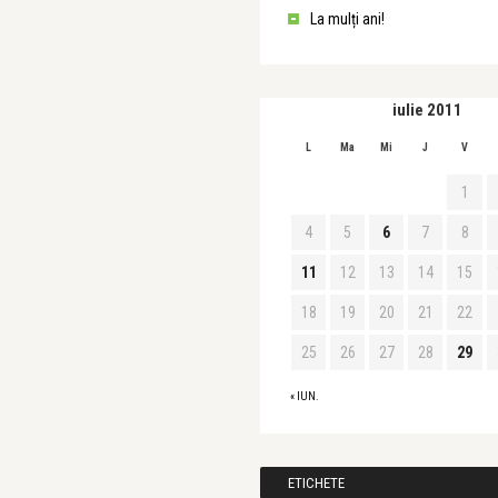
La mulți ani!
iulie 2011
L
Ma
Mi
J
V
1
4
5
6
7
8
11
12
13
14
15
18
19
20
21
22
25
26
27
28
29
« IUN.
ETICHETE