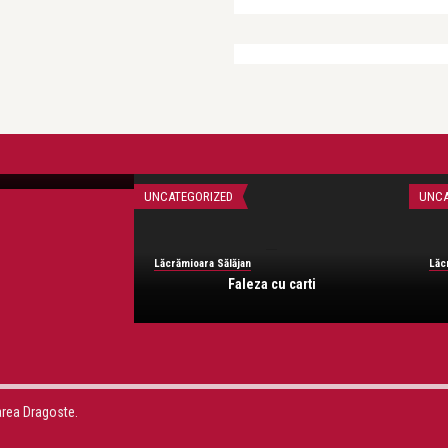
andra
UNCATEGORIZED
UNCA
Lăcrămioara Sălăjan
Lăc
Faleza cu carti
area Dragoste.