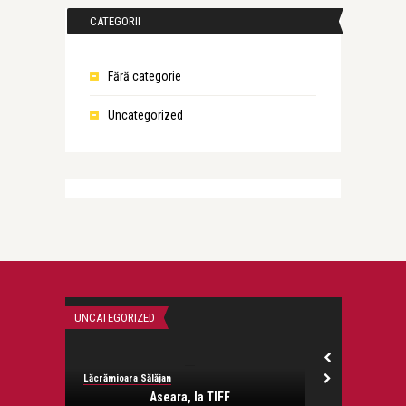
CATEGORII
Fără categorie
Uncategorized
UNCATEGORIZED
UNCATEGORIZED
Lăcrămioara Sălăjan
Lăcrămioara Săl
Aseara, la TIFF
Sansa