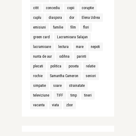
citit
concediu
copii
coruptie
cuplu
diaspora
dor
Elena Udrea
emisiuni
familie
film
flori
green card
Lacramioara Salajan
lacramioare
lectura
mare
nepoti
nunta de aur
odihna
parinti
plecati
politica
poseta
relatie
rochie
Samantha Cameron
seniori
simpatie
soare
strainatate
televiziune
TIFF
timp
tineri
vacanta
viata
zbor