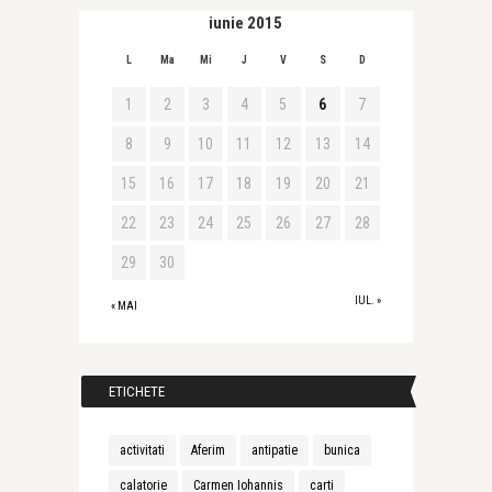
iunie 2015
L
Ma
Mi
J
V
S
D
1
2
3
4
5
6
7
8
9
10
11
12
13
14
15
16
17
18
19
20
21
22
23
24
25
26
27
28
29
30
IUL. »
« MAI
ETICHETE
activitati
Aferim
antipatie
bunica
calatorie
Carmen Iohannis
carti