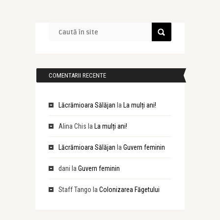
COMENTARII RECENTE
Lăcrămioara Sălăjan
la
La mulți ani!
Alina Chis
la
La mulți ani!
Lăcrămioara Sălăjan
la
Guvern feminin
dani
la
Guvern feminin
Staff Tango
la
Colonizarea Făgetului