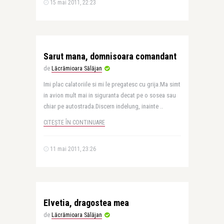
15 mai 2011, 22:23
Sarut mana, domnisoara comandant
de
Lăcrămioara Sălăjan
Imi plac calatoriile si mi le pregatesc cu grija.Ma simt
in avion mult mai in siguranta decat pe o sosea sau
chiar pe autostrada.Discern indelung, inainte ..
CITEȘTE ÎN CONTINUARE
11 mai 2011, 23:26
Elvetia, dragostea mea
de
Lăcrămioara Sălăjan