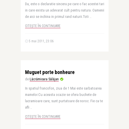
Da, este o declaratie sincera pe care o fac acestei tari
in care exista un adevarat cult pentru natura. Oamenii
de aici se inchina in primul rand naturii.Toti ..
CITEȘTE ÎN CONTINUARE
5 mai 2011, 23:06
Muguet porte bonheure
de
Lăcrămioara Sălăjan
In spatiul francofon, ziua de 1 Mai este sarbatoarea
mamelor.Cu aceasta ocazie se ofera buchete de
lacramioare care, sunt purtatoare de noroc. Fie ca te
afli ..
CITEȘTE ÎN CONTINUARE