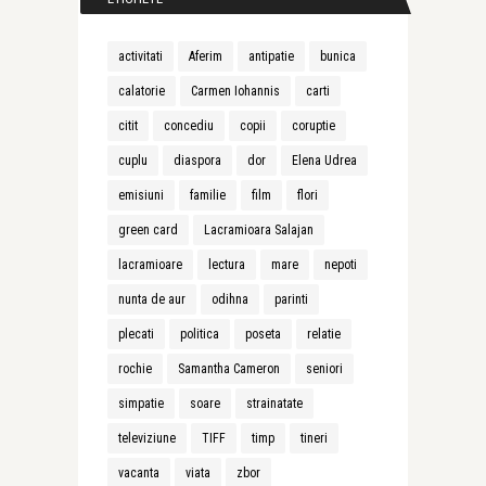
activitati
Aferim
antipatie
bunica
calatorie
Carmen Iohannis
carti
citit
concediu
copii
coruptie
cuplu
diaspora
dor
Elena Udrea
emisiuni
familie
film
flori
green card
Lacramioara Salajan
lacramioare
lectura
mare
nepoti
nunta de aur
odihna
parinti
plecati
politica
poseta
relatie
rochie
Samantha Cameron
seniori
simpatie
soare
strainatate
televiziune
TIFF
timp
tineri
vacanta
viata
zbor