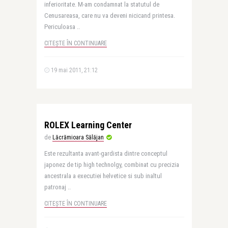
inferioritate. M-am condamnat la statutul de
Cenusareasa, care nu va deveni nicicand printesa.
Periculoasa ..
CITEȘTE ÎN CONTINUARE
19 mai 2011, 21:12
ROLEX Learning Center
de
Lăcrămioara Sălăjan
Este rezultanta avant-gardista dintre conceptul
japonez de tip high technolgy, combinat cu precizia
ancestrala a executiei helvetice si sub inaltul
patronaj ..
CITEȘTE ÎN CONTINUARE