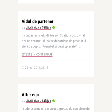
Vidul de partener
de
Lăcrămioara Sălăjan
Il cunoastem multi dintre noi. Spatiul nostru vital
devine secatuit, dupa ce debordase de preaplinul
vietii de cuplu. Fosnetul siluetei „plecate”, ..
CITEȘTE ÎN CONTINUARE
24 mai 2011, 21:16
Alter ego
de
Lăcrămioara Sălăjan
In adolescenta mi-am creat o groaza de complexe de