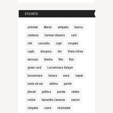
ETICHETE
activitati
Aferim
antipatie
bunica
calatorie
Carmen Iohannis
carti
citit
concediu
copii
coruptie
cuplu
diaspora
dor
Elena Udrea
emisiuni
familie
film
flori
green card
Lacramioara Salajan
lacramioare
lectura
mare
nepoti
nunta de aur
odihna
parinti
plecati
politica
poseta
relatie
rochie
Samantha Cameron
seniori
simpatie
soare
strainatate