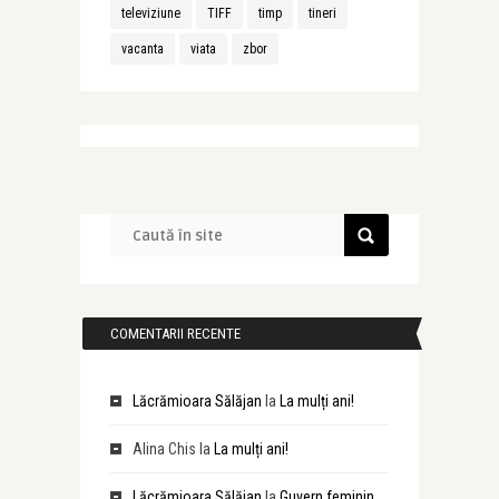
televiziune
TIFF
timp
tineri
vacanta
viata
zbor
COMENTARII RECENTE
Lăcrămioara Sălăjan
la
La mulți ani!
Alina Chis
la
La mulți ani!
Lăcrămioara Sălăjan
la
Guvern feminin