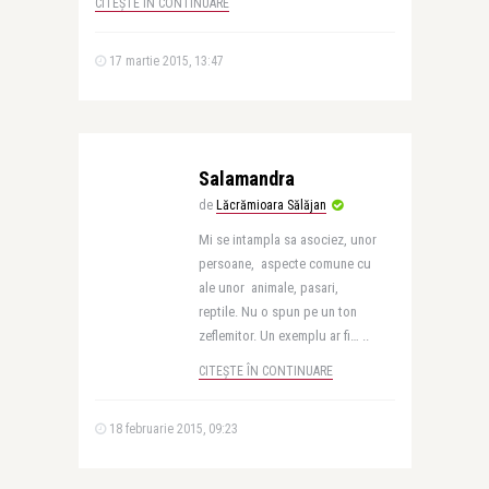
CITEȘTE ÎN CONTINUARE
17 martie 2015, 13:47
Salamandra
de
Lăcrămioara Sălăjan
Mi se intampla sa asociez, unor
persoane, aspecte comune cu
ale unor animale, pasari,
reptile. Nu o spun pe un ton
zeflemitor. Un exemplu ar fi… ..
CITEȘTE ÎN CONTINUARE
18 februarie 2015, 09:23