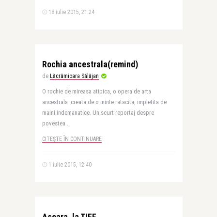
18 iulie 2015, 21:24
Rochia ancestrala(remind)
de
Lăcrămioara Sălăjan
O rochie de mireasa atipica, o opera de arta
ancestrala creata de o minte ratacita, impletita de
maini indemanatice. Un scurt reportaj despre
povestea ..
CITEȘTE ÎN CONTINUARE
1 iulie 2015, 12:40
Aseara, la TIFF