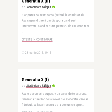
Generatia X (II)
de
Lăcrămioara Sălăjan
S-ar putea sa se intoarca (verbul la conditional).
Asa raspund tinerii din diaspora cand sunt
intervievati. Cand ai putin peste 20 de ani, cand ti-ai
..
CITEȘTE ÎN CONTINUARE
28 martie 2015, 19:15
Generatia X (I)
de
Lăcrămioara Sălăjan
Asa o denumeste sugestiv un canal de televiziune.
Generatia tinerilor de la Revolutie. Generatia care ar
fi trebuit sa faca trecerea de la comunism spre ..