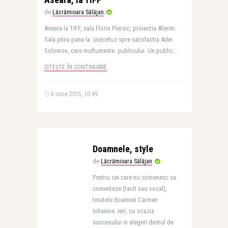
de
Lăcrămioara Sălăjan
Aseara la TIFF, sala Florin Piersic, proiectia Aferim.
Sala plina pana la (ne)refuz spre satisfactia Adei
Solomon, care multumeste publicului. Un public ..
CITEȘTE ÎN CONTINUARE
6 iunie 2015, 10:49
Doamnele, style
de
Lăcrămioara Sălăjan
Pentru cei care nu contenesc sa
comenteze (tacit sau vocal),
tinutele doamnei Carmen
Iohannis. Ieri, cu ocazia
succesului in alegeri destul de