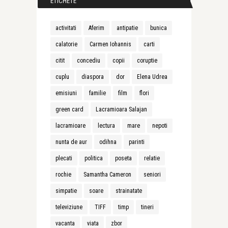
ETICHETE
activitati
Aferim
antipatie
bunica
calatorie
Carmen Iohannis
carti
citit
concediu
copii
coruptie
cuplu
diaspora
dor
Elena Udrea
emisiuni
familie
film
flori
green card
Lacramioara Salajan
lacramioare
lectura
mare
nepoti
nunta de aur
odihna
parinti
plecati
politica
poseta
relatie
rochie
Samantha Cameron
seniori
simpatie
soare
strainatate
televiziune
TIFF
timp
tineri
vacanta
viata
zbor