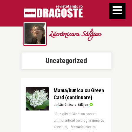
Lăcrămioara Sălăjan
Uncategorized
Mama/bunica cu Green
Card (continuare)
de
Lăcrămioara Sălăjan
Bun găsit! Când am postat
ultimul articol pe blog în urmă cu
zece luni, Mama/bunica cu