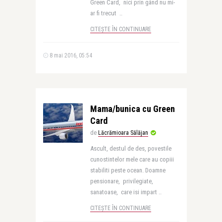
Green Card, nici prin gând nu mi-
ar fi trecut ..
CITEȘTE ÎN CONTINUARE
8 mai 2016, 05:54
Mama/bunica cu Green
Card
de
Lăcrămioara Sălăjan
Ascult, destul de des, povestile
cunostintelor mele care au copiii
stabiliti peste ocean. Doamne
pensionare, privilegiate,
sanatoase, care isi impart ..
CITEȘTE ÎN CONTINUARE