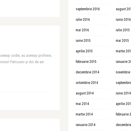
septembrie 2016
august 20
iulie 2016
iunie 2016
mai 2016
iulie 2015
iunie 2015
mai 2015
aprilie 2015
martie 20
 aceeași zodie, au aceeași profesie,
unison! Patruzeci și doi de ani
februarie 2015
ianuarie 2
decembrie 2014
noiembrie
octombrie 2014
septembri
august 2014
iunie 2014
mai 2014
aprilie 20
martie 2014
februarie 
ianuarie 2014
decembrie