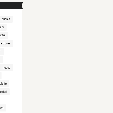
bunica
arti
uptie
na Udrea
ri
n
nepoti
elatie
eniori
neri