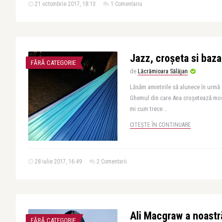
21 octombrie 2017, 18:13
1 Comentariu
Jazz, croşeta si baza
FĂRĂ CATEGORIE
de
Lăcrămioara Sălăjan
Lăsăm amintirile să alunece în urmă
Ghemul din care Ana croşetează mod
mi cum trece ..
CITEȘTE ÎN CONTINUARE
28 iulie 2017, 16:49
2 Comentarii
Ali Macgraw a noastr
FĂRĂ CATEGORIE