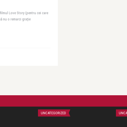
ilmul Love Story (pentru cei care
să nu o remarci graţie
UNCATEGORIZED
UNCA