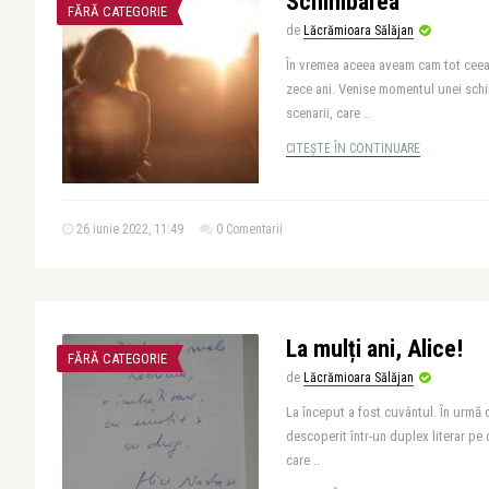
Schimbarea
FĂRĂ CATEGORIE
de
Lăcrămioara Sălăjan
În vremea aceea aveam cam tot ceea 
zece ani. Venise momentul unei schi
scenarii, care ..
CITEȘTE ÎN CONTINUARE
26 iunie 2022, 11:49
0 Comentarii
La mulți ani, Alice!
FĂRĂ CATEGORIE
de
Lăcrămioara Sălăjan
La început a fost cuvântul. În urmă c
descoperit într-un duplex literar pe 
care ..