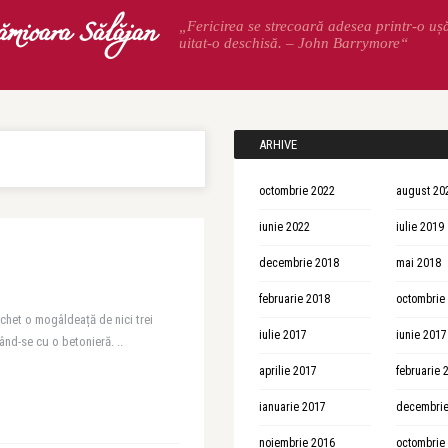
ămioara Sălăjan
„Fericirea se strecoară adesea printr-o uș
uitat-o deschisă. – John Barrymore“
ARHIVE
octombrie 2022
august 20
iunie 2022
iulie 2019
decembrie 2018
mai 2018
februarie 2018
octombrie
chet o mogâldeață de nici trei
iulie 2017
iunie 2017
ând-se cu o betonieră. ..
aprilie 2017
februarie 
ianuarie 2017
decembrie
noiembrie 2016
octombrie