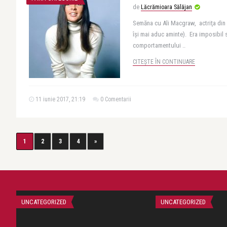
de
Lăcrămioara Sălăjan
Semăna cu Ali Macgraw, actriţa din f
îşi mai aduc aminte). Era imposibil 
comportamentului ..
CITEȘTE ÎN CONTINUARE
11 iunie 2017, 21:19
0 Comentarii
1
2
3
4
»
UNCATEGORIZED
UNCATEGORIZED