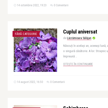
14 octombrie 2022, 19:23
0 Comentarii
Cuplul aniversat
FĂRĂ CATEGORIE
de
Lăcrămioara Sălăjan
Născuți în același an, aceeași lună,
o singură căsătorie. A lor. Strașnic 
împreună ..
CITEȘTE ÎN CONTINUARE
14 august 2022, 16:50
0 Comentarii