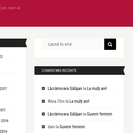
ă pe care ai
22
COMENTARII RECENTE
Lăcrămioara Sălăjan
la
La mulți ani!
 2017
Alina Chis
la
La mulți ani!
2017
Lăcrămioara Sălăjan
la
Guvern feminin
 2016
dani
la
Guvern feminin
 2016