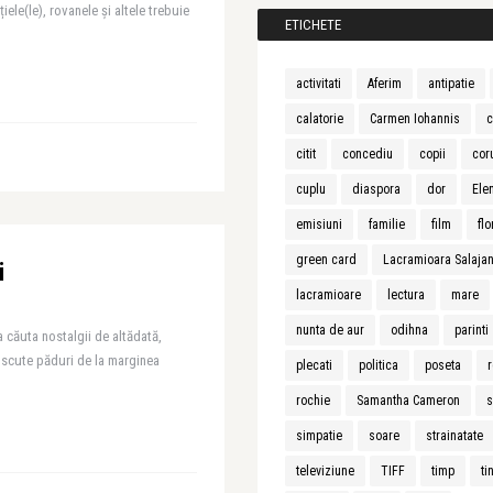
țiele(le), rovanele și altele trebuie
ETICHETE
activitati
Aferim
antipatie
calatorie
Carmen Iohannis
c
citit
concediu
copii
cor
cuplu
diaspora
dor
Ele
emisiuni
familie
film
flo
green card
Lacramioara Salaja
i
lacramioare
lectura
mare
nunta de aur
odihna
parinti
 căuta nostalgii de altădată,
oscute păduri de la marginea
plecati
politica
poseta
r
rochie
Samantha Cameron
s
simpatie
soare
strainatate
televiziune
TIFF
timp
ti