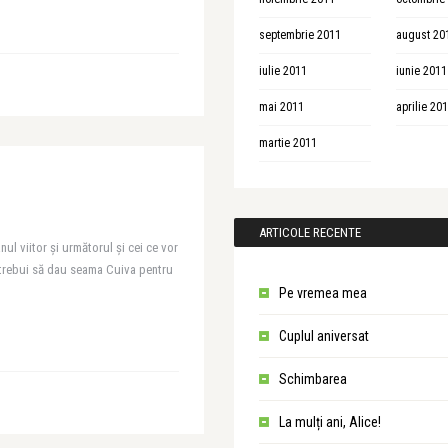
septembrie 2011
august 20
iulie 2011
iunie 2011
mai 2011
aprilie 20
martie 2011
ARTICOLE RECENTE
nul viitor și următorul și cei ce vor
a trebui să dau seama Cuiva pentru
Pe vremea mea
Cuplul aniversat
Schimbarea
La mulți ani, Alice!