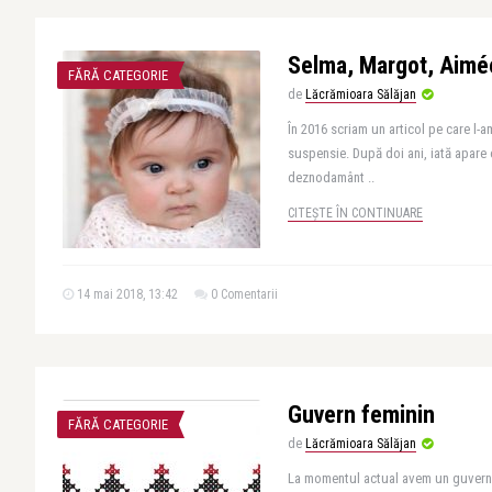
Selma, Margot, Aimé
FĂRĂ CATEGORIE
de
Lăcrămioara Sălăjan
În 2016 scriam un articol pe care l-
suspensie. După doi ani, iată apare 
deznodamânt ..
CITEȘTE ÎN CONTINUARE
14 mai 2018, 13:42
0 Comentarii
Guvern feminin
FĂRĂ CATEGORIE
de
Lăcrămioara Sălăjan
La momentul actual avem un guvern c