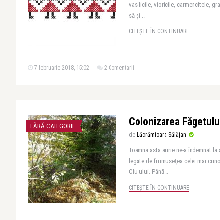
vasilicile, vioricile, carmencitele, gra
să-și ..
CITEȘTE ÎN CONTINUARE
7 februarie 2018, 15:02
2 Comentarii
Colonizarea Făgetulu
FĂRĂ CATEGORIE
de
Lăcrămioara Sălăjan
Toamna asta aurie ne-a îndemnat la a
legate de frumuseţea celei mai cun
Clujului. Până ..
CITEȘTE ÎN CONTINUARE