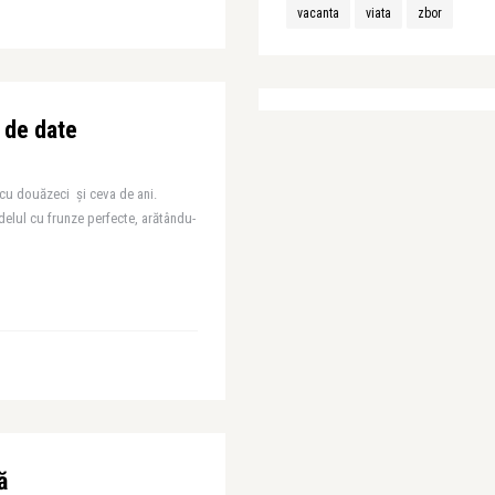
vacanta
viata
zbor
 de date
 cu douăzeci şi ceva de ani.
elul cu frunze perfecte, arătându-
ă