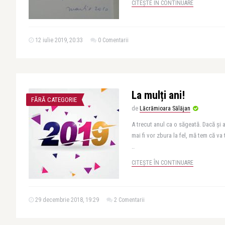
CITEȘTE ÎN CONTINUARE
12 iulie 2019, 20:33
0 Comentarii
La mulți ani!
FĂRĂ CATEGORIE
de
Lăcrămioara Sălăjan
A trecut anul ca o săgeată. Dacă și a
mai fi vor zbura la fel, mă tem că v
..
CITEȘTE ÎN CONTINUARE
29 decembrie 2018, 19:29
2 Comentarii