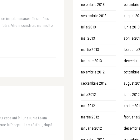
noiembrie 2013
octombrie
septembrie 2013
august 20
ce îmi planificasem în urmă cu
mbări. Mi-am construit mai multe
iulie 2013
iunie 2013
mai 2013
aprilie 20
martie 2013
februarie 
ianuarie 2013
decembrie
noiembrie 2012
octombrie
septembrie 2012
august 20
iulie 2012
iunie 2012
mai 2012
aprilie 20
martie 2012
februarie 
u zece ani în luna iunie te-am
care la început l-am răsfoit, după
ianuarie 2012
decembrie
noiembrie 2011
octombrie