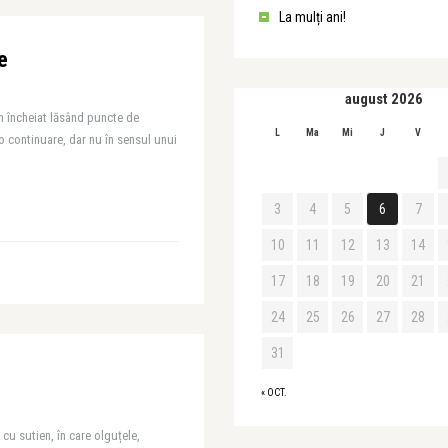
La mulți ani!
e
august 2026
am încheiat lăsând puncte de
L
Ma
Mi
J
V
o continuare, dar nu în sensul unui
3
4
5
6
7
10
11
12
13
14
17
18
19
20
21
24
25
26
27
28
31
« OCT.
u sutien, în care olguțele,