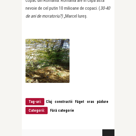
copac din România. România are în clipa asta
nevoie de cel putin 10 milioane de copaci. (
30-40
de ani de moratoriu?) „
Marcel Iureș.
·
·
·
·
Tag-uri:
Cluj
constructii
Făget
oras
pădure
Categorii:
Fără categorie