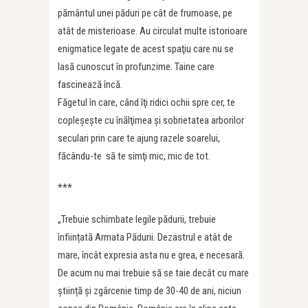
pământul unei păduri pe cât de frumoase, pe
atât de misterioase. Au circulat multe istorioare
enigmatice legate de acest spaţiu care nu se
lasă cunoscut în profunzime. Taine care
fascinează încă.
Făgetul în care, când îţi ridici ochii spre cer, te
copleşeşte cu înălţimea şi sobrietatea arborilor
seculari prin care te ajung razele soarelui,
făcându-te să te simţi mic, mic de tot.
***
„Trebuie schimbate legile pădurii, trebuie
înființată Armata Pădurii. Dezastrul e atât de
mare, încât expresia asta nu e grea, e necesară.
De acum nu mai trebuie să se taie decât cu mare
știință și zgârcenie timp de 30-40 de ani, niciun