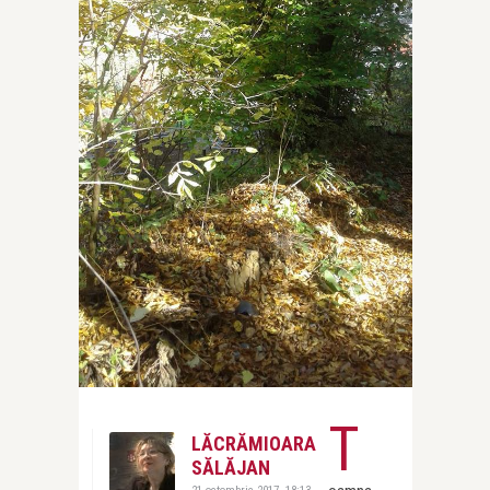
T
LĂCRĂMIOARA
SĂLĂJAN