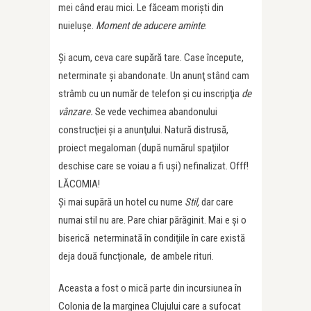
mei când erau mici. Le făceam morişti din
nuieluşe.
Moment de aducere aminte
.
Şi acum, ceva care supără tare. Case începute,
neterminate şi abandonate. Un anunţ stând cam
strâmb cu un număr de telefon şi cu inscripţia
de
vânzare.
Se vede vechimea abandonului
construcţiei şi a anunţului. Natură distrusă,
proiect megaloman (după numărul spaţiilor
deschise care se voiau a fi uşi) nefinalizat. Offf!
LĂCOMIA!
Şi mai supără un hotel cu nume
Stil,
dar care
numai stil nu are. Pare chiar părăginit. Mai e şi o
biserică neterminată în condiţiile în care există
deja două funcţionale, de ambele rituri.
Aceasta a fost o mică parte din incursiunea în
Colonia de la marginea Clujului care a sufocat