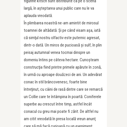
figurine kitsch sunt distribuite ca pe o scenă
largă, în aşteptarea unui public care nu le va
aplauda vreodată.
În plimbarea noastră ne-am amintit de mirosul
toamnei de altădată. Şi pe când visam aşa, iată
că simţul nostru olfactiv este puternic agresat,
dintr-o dată. Un miros de pucioasă şi sulf, în plin
peisaj autumnal venea tocmai dinspre un
domeniu întins pe câteva hectare. Cunoşteam
construcţia fiind printre primele apărute în zonă,
în urmă cu aproape douăzeci de ani. Un adevărat
conac în stil brâncovenesc, foarte bine
întreţinut, cu câini de rasă dintre care se remarcă
un Collie care te întâmpina în poartă. Coniferele
superbe au crescut între timp, astfel încât
conacul cu greu mai poate fi zărit. De altfel nu
am citit vreodată în presa locală vreun anunţ
care să mă facă curioasă cu un eveniment