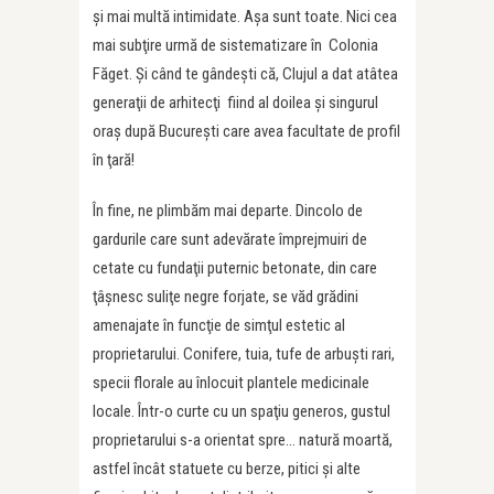
şi mai multă intimidate. Aşa sunt toate. Nici cea
mai subţire urmă de sistematizare în Colonia
Făget. Şi când te gândeşti că, Clujul a dat atâtea
generaţii de arhitecţi fiind al doilea şi singurul
oraş după Bucureşti care avea facultate de profil
în ţară!
În fine, ne plimbăm mai departe. Dincolo de
gardurile care sunt adevărate împrejmuiri de
cetate cu fundaţii puternic betonate, din care
ţâşnesc suliţe negre forjate, se văd grădini
amenajate în funcţie de simţul estetic al
proprietarului. Conifere, tuia, tufe de arbuşti rari,
specii florale au înlocuit plantele medicinale
locale. Într-o curte cu un spaţiu generos, gustul
proprietarului s-a orientat spre… natură moartă,
astfel încât statuete cu berze, pitici şi alte