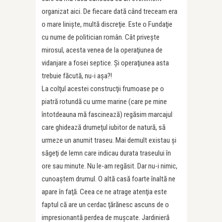
organizat aici. De fiecare dată când treceam era
o mare linişte, multă discreţie. Este o Fundaţie
cu nume de politician român. Cât priveşte
mirosul, acesta venea de la operaţiunea de
vidanjare a fosei septice. Şi operaţiunea asta
trebuie făcută, nu-i aşa?!
La colţul acestei construcţii frumoase pe o
piatră rotundă cu urme marine (care pe mine
întotdeauna mă fascinează) regăsim marcajul
care ghidează drumeţul iubitor de natură, să
urmeze un anumit traseu. Mai demult existau şi
săgeţi de lemn care indicau durata traseului în
ore sau minute. Nu le-am regăsit. Dar nu-i nimic,
cunoaştem drumul. O altă casă foarte înaltă ne
apare în faţă. Ceea ce ne atrage atenţia este
faptul că are un cerdac ţărănesc ascuns de o
impresionantă perdea de muşcate. Jardinieră