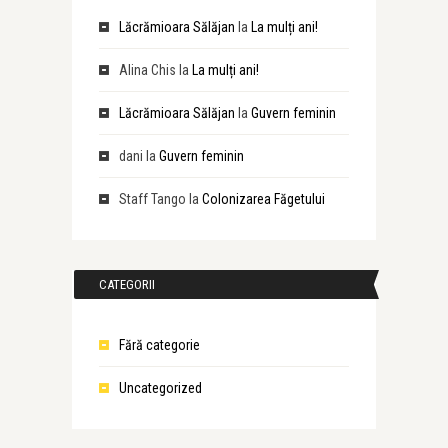
Lăcrămioara Sălăjan
la
La mulți ani!
Alina Chis
la
La mulți ani!
Lăcrămioara Sălăjan
la
Guvern feminin
dani
la
Guvern feminin
Staff Tango
la
Colonizarea Făgetului
CATEGORII
Fără categorie
Uncategorized