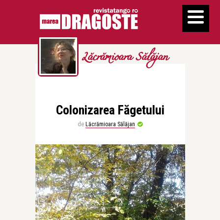
Lăcrămioara Sălăjan
Colonizarea Făgetului
de
Lăcrămioara Sălăjan