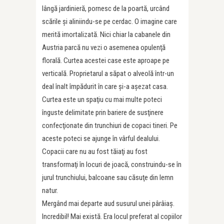
lângă jardinieră, pornesc de la poartă, urcând
scările şi aliniindu-se pe cerdac. O imagine care
merită imortalizată. Nici chiar la cabanele din
Austria parcă nu vezi o asemenea opulenţă
florală. Curtea acestei case este aproape pe
verticală. Proprietarul a săpat o alveolă într-un
deal înalt împădurit în care şi-a aşezat casa.
Curtea este un spaţiu cu mai multe poteci
înguste delimitate prin bariere de susţinere
confecţionate din trunchiuri de copaci tineri. Pe
aceste poteci se ajunge în vârful dealului.
Copacii care nu au fost tăiaţi au fost
transformaţi în locuri de joacă, construindu-se în
jurul trunchiului, balcoane sau căsuţe din lemn
natur.
Mergând mai departe aud susurul unei pârâiaş.
Incredibil! Mai există. Era locul preferat al copiilor