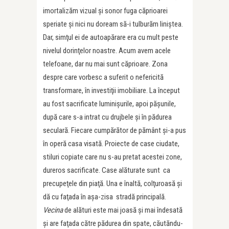
imortalizăm vizual şi sonor fuga căprioarei
speriate şi nici nu doream să-i tulburăm liniştea.
Dar, simţul ei de autoapărare era cu mult peste
nivelul dorinţelor noastre. Acum avem acele
telefoane, dar nu mai sunt căprioare. Zona
despre care vorbesc a suferit o nefericită
transformare, în investiţii imobiliare. La început
au fost sacrificate luminişurile, apoi păşunile,
după care s-a intrat cu drujbele şi în pădurea
seculară. Fiecare cumpărător de pământ şi-a pus
în operă casa visată. Proiecte de case ciudate,
stiluri copiate care nu s-au pretat acestei zone,
dureros sacrificate. Case alăturate sunt ca
precupeţele din piaţă. Una e înaltă, colţuroasă şi
dă cu faţada în aşa-zisa stradă principală.
Vecina
de alături este mai joasă şi mai îndesată
şi are faţada către pădurea din spate, căutăndu-