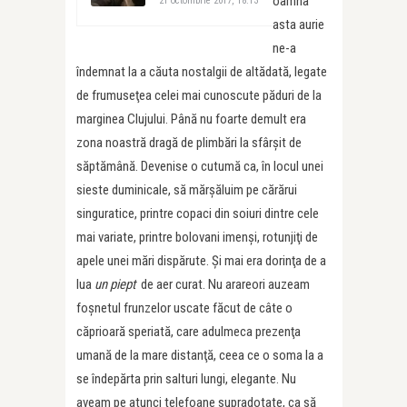
oamna
21 octombrie 2017, 18:13
asta aurie
ne-a
îndemnat la a căuta nostalgii de altădată, legate
de frumuseţea celei mai cunoscute păduri de la
marginea Clujului. Până nu foarte demult era
zona noastră dragă de plimbări la sfârşit de
săptămână. Devenise o cutumă ca, în locul unei
sieste duminicale, să mărşăluim pe cărărui
singuratice, printre copaci din soiuri dintre cele
mai variate, printre bolovani imenşi, rotunjiţi de
apele unei mări dispărute. Şi mai era dorinţa de a
lua
un piept
de aer curat. Nu arareori auzeam
foşnetul frunzelor uscate făcut de câte o
căprioară speriată, care adulmeca prezenţa
umană de la mare distanţă, ceea ce o soma la a
se îndepărta prin salturi lungi, elegante. Nu
aveam pe atunci telefoane supradotate, ca să