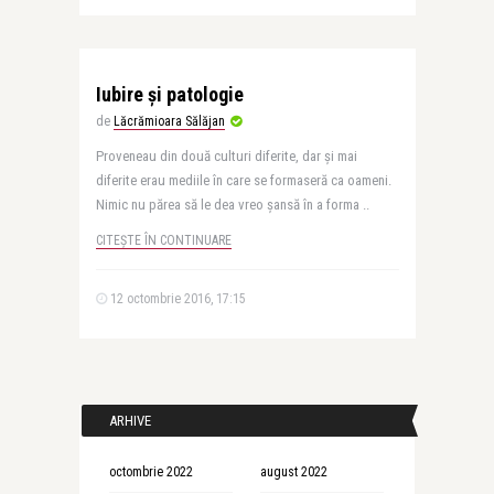
Iubire şi patologie
de
Lăcrămioara Sălăjan
Proveneau din două culturi diferite, dar şi mai
diferite erau mediile în care se formaseră ca oameni.
Nimic nu părea să le dea vreo şansă în a forma ..
CITEȘTE ÎN CONTINUARE
12 octombrie 2016, 17:15
ARHIVE
octombrie 2022
august 2022