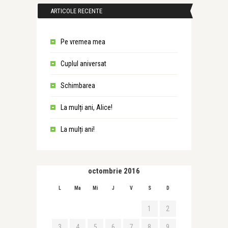
ARTICOLE RECENTE
Pe vremea mea
Cuplul aniversat
Schimbarea
La mulți ani, Alice!
La mulți ani!
octombrie 2016
L
Ma
Mi
J
V
S
D
1
2
3
4
5
6
7
8
9