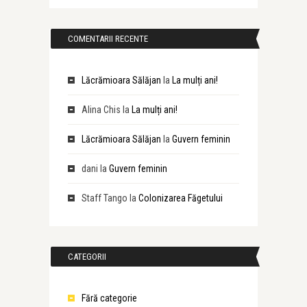
COMENTARII RECENTE
Lăcrămioara Sălăjan
la
La mulți ani!
Alina Chis
la
La mulți ani!
Lăcrămioara Sălăjan
la
Guvern feminin
dani
la
Guvern feminin
Staff Tango
la
Colonizarea Făgetului
CATEGORII
Fără categorie