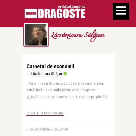
Lăcrămioara Sălăjan
Carnetul de economii
de
Lăcrămioara Sălăjan
Azi a nins cu frunze. Erau coapte de ceva vreme,
astfel încât la un suflu (divin!) s-au desprins
şi, învârtindu-se prin aer s-au asternut lin pe pământ.
..
CITEȘTE ÎN CONTINUARE
26 octombrie 2016, 21:48