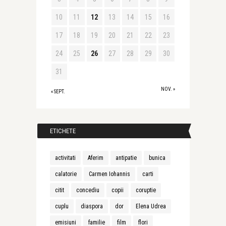
10
11
12
13
14
15
16
17
18
19
20
21
22
23
24
25
26
27
28
29
30
31
NOV. »
« SEPT.
ETICHETE
activitati
Aferim
antipatie
bunica
calatorie
Carmen Iohannis
carti
citit
concediu
copii
coruptie
cuplu
diaspora
dor
Elena Udrea
emisiuni
familie
film
flori