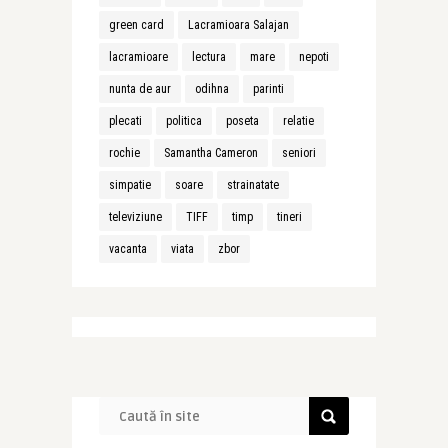
green card
Lacramioara Salajan
lacramioare
lectura
mare
nepoti
nunta de aur
odihna
parinti
plecati
politica
poseta
relatie
rochie
Samantha Cameron
seniori
simpatie
soare
strainatate
televiziune
TIFF
timp
tineri
vacanta
viata
zbor