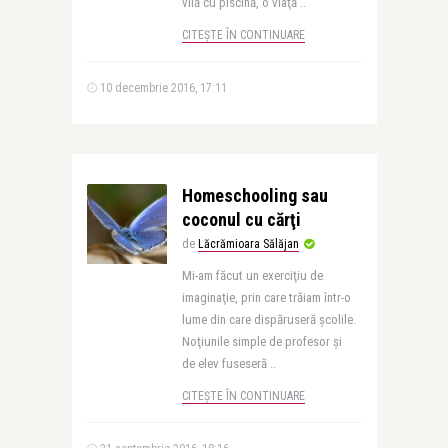
vilă cu piscină, o viaţă ..
CITEȘTE ÎN CONTINUARE
10 decembrie 2016, 17:11
Homeschooling sau
coconul cu cărţi
de
Lăcrămioara Sălăjan
Mi-am făcut un exerciţiu de
imaginaţie, prin care trăiam într-o
lume din care dispăruseră şcolile.
Noţiunile simple de profesor şi
de elev fuseseră ..
CITEȘTE ÎN CONTINUARE