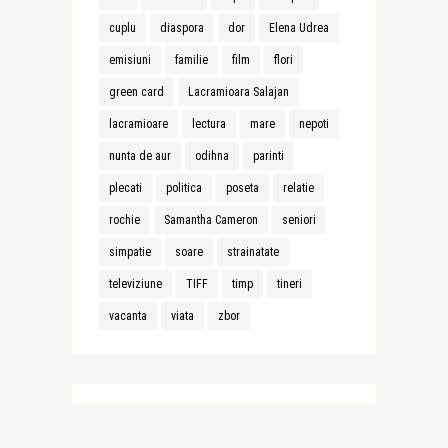
cuplu
diaspora
dor
Elena Udrea
emisiuni
familie
film
flori
green card
Lacramioara Salajan
lacramioare
lectura
mare
nepoti
nunta de aur
odihna
parinti
plecati
politica
poseta
relatie
rochie
Samantha Cameron
seniori
simpatie
soare
strainatate
televiziune
TIFF
timp
tineri
vacanta
viata
zbor