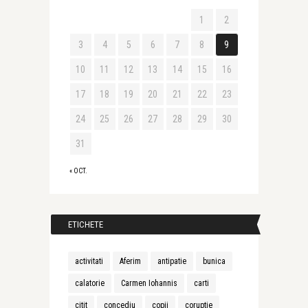
1
2
3
4
5
6
7
8
9
10
11
12
13
14
15
16
17
18
19
20
21
22
23
24
25
26
27
28
29
30
31
« OCT.
ETICHETE
activitati
Aferim
antipatie
bunica
calatorie
Carmen Iohannis
carti
citit
concediu
copii
coruptie