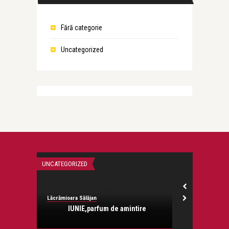
Fără categorie
Uncategorized
UNCATEGORIZED
UNCATEGORIZED
Lăcrămioara Sălăjan
Lăcrămioara Săl
ră
IUNIE,parfum de amintire
Vi