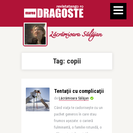
Lăcrămioara Sălăjan
Tag:
copii
Tentaţii cu complicaţii
de
Lăcrămioara Sălăjan
Când viaţa te cadoriseşte cu un
pachet generos în care stau
frumos aşezate: o carieră
fulminantă, o familie rotundă, o