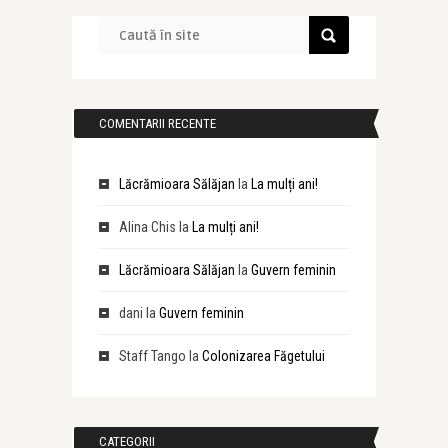
COMENTARII RECENTE
Lăcrămioara Sălăjan
la
La mulți ani!
Alina Chis
la
La mulți ani!
Lăcrămioara Sălăjan
la
Guvern feminin
dani
la
Guvern feminin
Staff Tango
la
Colonizarea Făgetului
CATEGORII