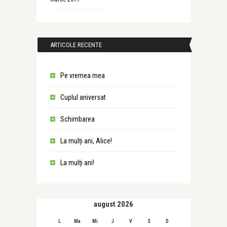
ARTICOLE RECENTE
Pe vremea mea
Cuplul aniversat
Schimbarea
La mulți ani, Alice!
La mulți ani!
august 2026
L
Ma
Mi
J
V
S
D