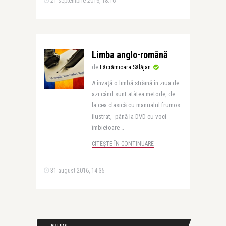
21 septembrie 2016, 18:16
Limba anglo-română
de
Lăcrămioara Sălăjan
A învaţă o limbă străină în ziua de
azi când sunt atâtea metode, de
la cea clasică cu manualul frumos
ilustrat, până la DVD cu voci
îmbietoare ..
CITEȘTE ÎN CONTINUARE
31 august 2016, 14:35