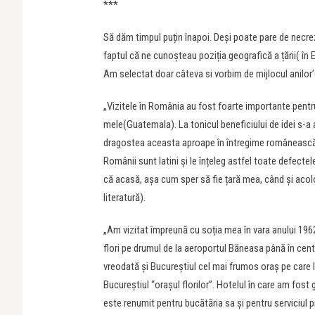
***
Să dăm timpul puțin înapoi. Deși poate pare de necrez
faptul că ne cunoșteau poziția geografică a țării( în 
Am selectat doar câteva si vorbim de mijlocul anilor’
„Vizitele în România au fost foarte importante pentru
mele(Guatemala). La tonicul beneficiului de idei s-a 
dragostea aceasta aproape în întregime românească pe
Românii sunt latini și le înțeleg astfel toate defect
că acasă, așa cum sper să fie țară mea, când și acolo
literatură).
„Am vizitat împreună cu soția mea în vara anului 19
flori pe drumul de la aeroportul Băneasa până în cen
vreodată și Bucureștiul cel mai frumos oraș pe care l
Bucureștiul “orașul florilor”. Hotelul în care am fost
este renumit pentru bucătăria sa și pentru serviciul 