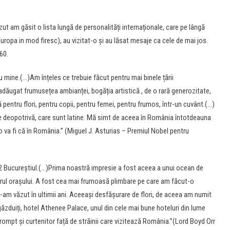
ut am găsit o lista lungă de personalități internaționale, care pe lângă
Europa in mod firesc), au vizitat-o și au lăsat mesaje ca cele de mai jos.
60.
 mine.(…)Am înțeles ce trebuie făcut pentru mai binele țării
adăugat frumusețea ambianței, bogăția artistică , de o rară generozitate,
ntru flori, pentru copii, pentru femei, pentru frumos, într-un cuvânt.(…)
ele deopotrivă, care sunt latine. Mă simt de aceea în România întotdeauna
 va fi că în România.” (Miguel J. Asturias – Premiul Nobel pentru
62 Bucureștiul.(…)Prima noastră impresie a fost aceea a unui ocean de
trul orașului. A fost cea mai frumoasă plimbare pe care am făcut-o
-am văzut în ultimii ani. Aceeași desfășurare de flori, de aceea am numit
 găzduiți, hotel Athenee Palace, unul din cele mai bune hoteluri din lume
prompt și curtenitor față de străinii care vizitează România.”(Lord Boyd Orr