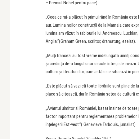
– Premiul Nobel pentru pace).
„Ceea ce mi-a plăcut în primul rând în România este
aur. Lumina noilor construcțîi de la Mamaia care expr
lumina am văzut în tablourile lui Andreescu, Luchian,
Anglia.”(Graham Green, scriitor, dramaturg, eseist).
„Mulți francezi au fost vreme îndelungată uimiți cons
și credința de-a lungul unor secole întregi de invazii.
culturii și literaturii lor, care astăzi se situează în p
„Este plăcut să vezi că toate librăriile sunt pline de 
place să citească, dar în România setea de cultură e
„Avântul uimitor al României, bazat înainte de toate p
factor important pentru reglementarea problemelor li
înțelegerii Est-vest.”( Genevieve Tarbouis, jurnalist).
Sursa: Revista Secolul 20 ediția 1967.