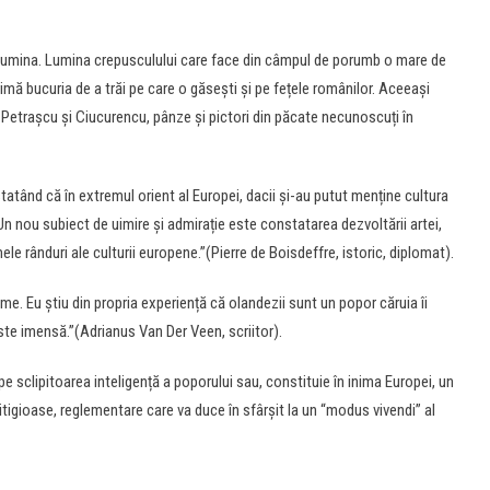
 lumina. Lumina crepusculului care face din câmpul de porumb o mare de
imă bucuria de a trăi pe care o găsești și pe fețele românilor. Aceeași
 Petrașcu și Ciucurencu, pânze și pictori din păcate necunoscuți în
tatând că în extremul orient al Europei, dacii și-au putut menține cultura
 Un nou subiect de uimire și admirație este constatarea dezvoltării artei,
rimele rânduri ale culturii europene.”(Pierre de Boisdeffre, istoric, diplomat).
lume. Eu știu din propria experiență că olandezii sunt un popor căruia îi
ste imensă.”(Adrianus Van Der Veen, scriitor).
e sclipitoarea inteligență a poporului sau, constituie în inima Europei, un
tigioase, reglementare care va duce în sfârșit la un “modus vivendi” al