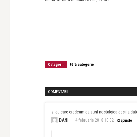
Categorii:
Fără categorie
COMENTARII
si eu care credeam ca sunt nostalgica desi la data
DANI
14 februarie 2018 10:32
Răspunde