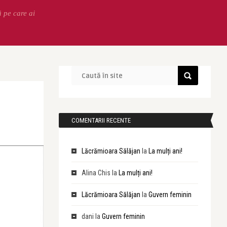
ă pe care ai
COMENTARII RECENTE
Lăcrămioara Sălăjan
la
La mulți ani!
Alina Chis
la
La mulți ani!
Lăcrămioara Sălăjan
la
Guvern feminin
dani
la
Guvern feminin