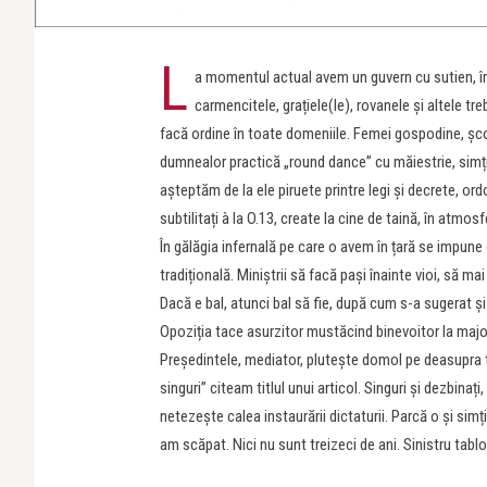
L
a momentul actual avem un guvern cu sutien, în ca
carmencitele, grațiele(le), rovanele și altele tr
facă ordine în toate domeniile. Femei gospodine, școli
dumnealor practică „round dance” cu măiestrie, simți
așteptăm de la ele piruete printre legi și decrete, ordo
subtilitați à la O.13, create la cine de taină, în atmosf
În gălăgia infernală pe care o avem în țară se impun
tradițională. Miniștrii să facă pași înainte vioi, să m
Dacă e bal, atunci bal să fie, după cum s-a sugerat și
Opoziția tace asurzitor mustăcind binevoitor la major
Președintele, mediator, plutește domol pe deasupra tu
singuri” citeam titlul unui articol. Singuri și dezbin
netezește calea instaurării dictaturii. Parcă o și simți,
am scăpat. Nici nu sunt treizeci de ani. Sinistru tablo