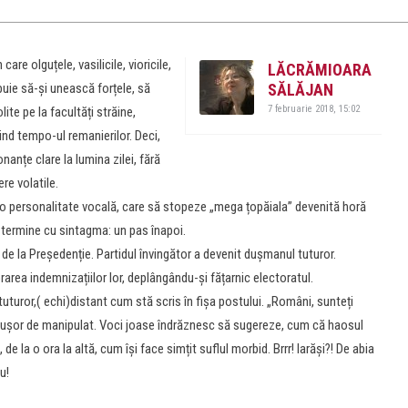
re olguțele, vasilicile, vioricile,
LĂCRĂMIOARA
ebuie să-și unească forțele, să
SĂLĂJAN
7 februarie 2018, 15:02
te pe la facultăți străine,
nd tempo-ul remanierilor. Deci,
nanțe clare la lumina zilei, fără
ere volatile.
e o personalitate vocală, care să stopeze „mega țopăiala” devenită horă
ai termine cu sintagma: un pas înapoi.
 de la Președenție. Partidul învingător a devenit dușmanul tuturor.
area indemnizațiilor lor, deplângându-și fățarnic electoratul.
turor,( echi)distant cum stă scris în fișa postului. „Români, sunteți
ați, ușor de manipulat. Voci joase îndrăznesc să sugereze, cum că haosul
 de la o ora la altă, cum își face simțit suflul morbid. Brrr! Iarăși?! De abia
u!