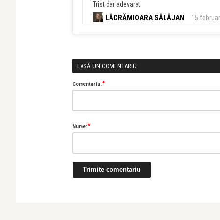
Trist dar adevarat.
LĂCRĂMIOARA SĂLĂJAN
15 februar
LASĂ UN COMENTARIU:
*
Comentariu:
*
Nume: