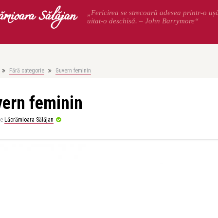
ămioara Sălăjan
„Fericirea se strecoară adesea printr-o uș
uitat-o deschisă. – John Barrymore“
Fără categorie
Guvern feminin
ern feminin
de
Lăcrămioara Sălăjan