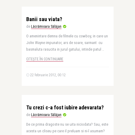
Banii sau viata?
de
Lăcrămioara Sălăjan
O amenintare demna de filmele cu cowboy, in care un
John Wayne impunator, ars de soare, sarmant cu
basmaluta rasucita in jurul gatului, intinde patul ..
CITEȘTE ÎN CONTINUARE
22 februarie 2012, 00:12
Tu crezi c-a fost iubire adevarata?
de
Lăcrămioara Sălăjan
De ce prima dragoste nu se uita niciodata? Sau, este
acesta un cliseu pe care il preluam si ni-l asumam?