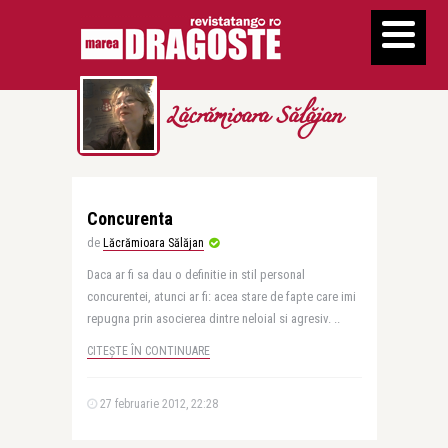
Lăcrămioara Sălăjan
Concurenta
de
Lăcrămioara Sălăjan
Daca ar fi sa dau o definitie in stil personal
concurentei, atunci ar fi: acea stare de fapte care imi
repugna prin asocierea dintre neloial si agresiv. ..
CITEȘTE ÎN CONTINUARE
27 februarie 2012, 22:28