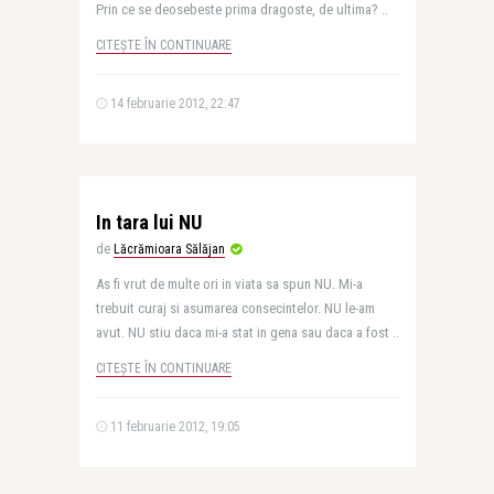
Prin ce se deosebeste prima dragoste, de ultima? ..
CITEȘTE ÎN CONTINUARE
14 februarie 2012, 22:47
In tara lui NU
de
Lăcrămioara Sălăjan
As fi vrut de multe ori in viata sa spun NU. Mi-a
trebuit curaj si asumarea consecintelor. NU le-am
avut. NU stiu daca mi-a stat in gena sau daca a fost ..
CITEȘTE ÎN CONTINUARE
11 februarie 2012, 19:05