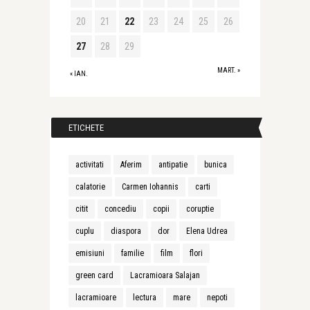
20
21
22
23
24
25
26
27
28
29
MART. »
« IAN.
ETICHETE
activitati
Aferim
antipatie
bunica
calatorie
Carmen Iohannis
carti
citit
concediu
copii
coruptie
cuplu
diaspora
dor
Elena Udrea
emisiuni
familie
film
flori
green card
Lacramioara Salajan
lacramioare
lectura
mare
nepoti