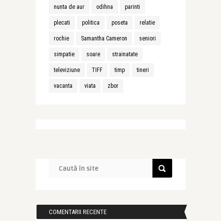
nunta de aur
odihna
parinti
plecati
politica
poseta
relatie
rochie
Samantha Cameron
seniori
simpatie
soare
strainatate
televiziune
TIFF
timp
tineri
vacanta
viata
zbor
COMENTARII RECENTE