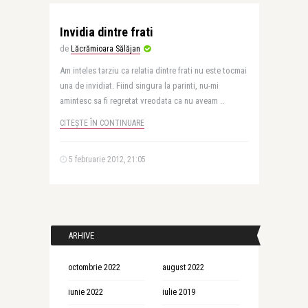
Invidia dintre frati
de
Lăcrămioara Sălăjan
Am inteles tarziu ca relatia dintre frati nu este tocmai
una de invidiat. Fiind singura la parinti, nu-mi
amintesc sa fi regretat vreodata ca nu aveam ..
CITEȘTE ÎN CONTINUARE
5 februarie 2012, 21:05
ARHIVE
octombrie 2022
august 2022
iunie 2022
iulie 2019