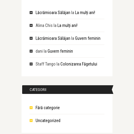
Lăcrămioara Sălăjan
la
La mulți ani!
Alina Chis
la
La mulți ani!
Lăcrămioara Sălăjan
la
Guvern feminin
dani
la
Guvern feminin
Staff Tango
la
Colonizarea Făgetului
CATEGORII
Fără categorie
Uncategorized