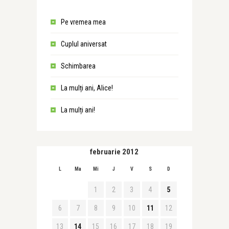
Pe vremea mea
Cuplul aniversat
Schimbarea
La mulți ani, Alice!
La mulți ani!
februarie 2012
L
Ma
Mi
J
V
S
D
1
2
3
4
5
6
7
8
9
10
11
12
13
14
15
16
17
18
19