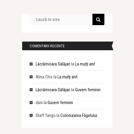
COMENTARII RECENTE
Lăcrămioara Sălăjan
la
La mulți ani!
Alina Chis
la
La mulți ani!
Lăcrămioara Sălăjan
la
Guvern feminin
dani
la
Guvern feminin
Staff Tango
la
Colonizarea Făgetului