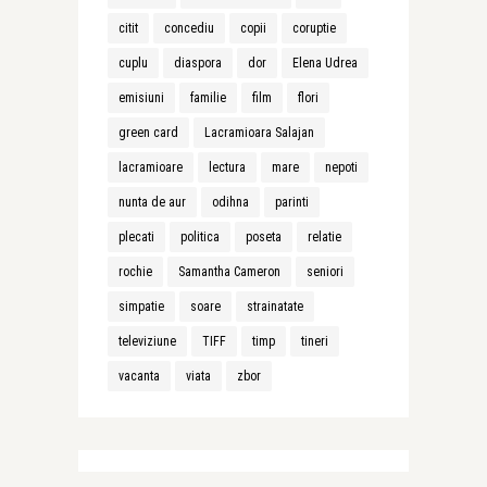
citit
concediu
copii
coruptie
cuplu
diaspora
dor
Elena Udrea
emisiuni
familie
film
flori
green card
Lacramioara Salajan
lacramioare
lectura
mare
nepoti
nunta de aur
odihna
parinti
plecati
politica
poseta
relatie
rochie
Samantha Cameron
seniori
simpatie
soare
strainatate
televiziune
TIFF
timp
tineri
vacanta
viata
zbor