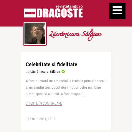
Lăcrămioara Sălăjan
Celebritate si fidelitate
de
Lăcrămioara Sălăjan
A fost numarul unu mondial la tenis in primul deceniu
al mileniului trei. Locul doi in topul celor mai bine
platiti sportivi ai lumii. A fost singurul ..
CITEȘTE ÎN CONTINUARE
6 iulie 2011, 22:13