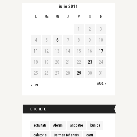
iulie 2011
L
Ma
Mi
J
V
S
D
1
2
3
4
5
6
7
8
9
10
11
12
13
14
15
16
17
18
19
20
21
22
23
24
25
26
27
28
29
30
31
AUG. »
« IUN.
ETICHETE
activitati
Aferim
antipatie
bunica
calatorie
Carmen Iohannis
carti