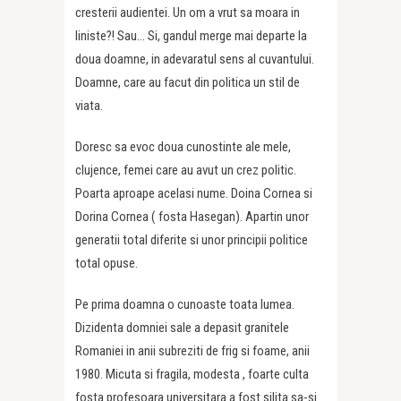
cresterii audientei. Un om a vrut sa moara in
liniste?! Sau… Si, gandul merge mai departe la
doua doamne, in adevaratul sens al cuvantului.
Doamne, care au facut din politica un stil de
viata.
Doresc sa evoc doua cunostinte ale mele,
clujence, femei care au avut un crez politic.
Poarta aproape acelasi nume. Doina Cornea si
Dorina Cornea ( fosta Hasegan). Apartin unor
generatii total diferite si unor principii politice
total opuse.
Pe prima doamna o cunoaste toata lumea.
Dizidenta domniei sale a depasit granitele
Romaniei in anii subreziti de frig si foame, anii
1980. Micuta si fragila, modesta , foarte culta
fosta profesoara universitara a fost silita sa-si