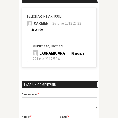
FELICITARI PT ARTICOL|
CARMEN
26 iunie 2012 20:22
Răspunde
Multumesc, Carmen!
LACRAMIOARA
Răspunde
27 iunie 2012 5:34
LASĂ UN COMENTARIU:
*
Comentariu:
*
*
Nume:
Email: