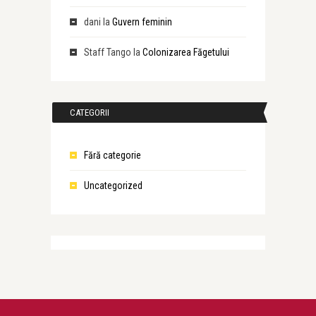
dani
la
Guvern feminin
Staff Tango
la
Colonizarea Făgetului
CATEGORII
Fără categorie
Uncategorized
Lăcrămioara Sălăjan
Fiscul are frontiere