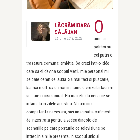
O
LĂCRĂMIOARA
SĂLĂJAN
amenii
22 iunie 2012, 20:28
politici au
cel putin o
trasatura comuna: ambitia. Sa crezi intr-o idée
care sa-ti devina scopul vietii, mie personal mi
se pare demn de lauda. Sa mai faci si puscarie,
ba mai mult sa si mori in numele crezului tau, mi
se pare eroism curat. Nu ma refer la ceea ce se
intampla in zilele acestea. Nu am nici
competenta necesara, nici imaginatia suficient
de inzestrata pentru a vedea dincolo de
scenariile pe care posturile de televiziune se
intrec in a ni le prezenta, in scopul unic al