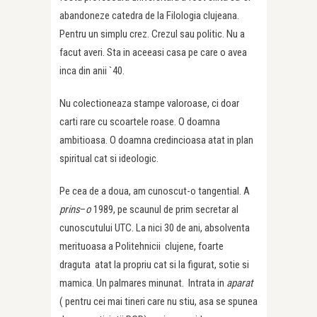
abandoneze catedra de la Filologia clujeana.
Pentru un simplu crez. Crezul sau politic. Nu a
facut averi. Sta in aceeasi casa pe care o avea
inca din anii `40.
Nu colectioneaza stampe valoroase, ci doar
carti rare cu scoartele roase. O doamna
ambitioasa. O doamna credincioasa atat in plan
spiritual cat si ideologic.
Pe cea de a doua, am cunoscut-o tangential. A
prins
–
o
1989, pe scaunul de prim secretar al
cunoscutului UTC. La nici 30 de ani, absolventa
merituoasa a Politehnicii clujene, foarte
draguta atat la propriu cat si la figurat, sotie si
mamica. Un palmares minunat. Intrata in
aparat
( pentru cei mai tineri care nu stiu, asa se spunea