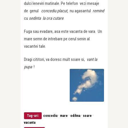
dulci leneviri matinale. Pe telefon vezi mesaje
de genul
concediu placut,
nu agasantul
remind
cu
sedinta la ora cutare
.
Fuga sau evadare, asa este vacanta de vara. Un
mare semn de intrebare pe cerul senin al
vacantei tale.
Dragi cititori, va doresc mult soare si,
vant la
pupa
!
·
·
·
·
Tag-uri:
concediu
mare
odihna
soare
vacanta