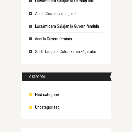
Lăcrămioara Sălăjan
la
La mulți ani!
Alina Chis
la
La mulți ani!
Lăcrămioara Sălăjan
la
Guvern feminin
dani
la
Guvern feminin
Staff Tango
la
Colonizarea Făgetului
CATEGORII
Fără categorie
Uncategorized