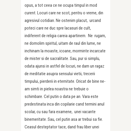
opus, a tot ceea ce ne ocupa timpul in mod
curent. Locuri care ne scot, pentru o vreme, din
agresivul cotidian. Ne ostenim placut, urcand
poteci care ne duc spre lacasuri de cult,
indiferent de religia careia apartinem. Ne rugam,
ne domolim spiritul, uitam de raul din lume, ne
inchinam la moaste, icoane, morminte incarcate
de mister si de sacralitate. Sau, pur si simplu,
odata ajunsi in astfel de locuri, ne dam un ragaz
de meditatie asupra sensului vietii, trecerii
timpului, pierderii in eternitate. Oricat de bine ne-
am simti in pielea noastra ne trebuie o
schimbare. Cel putin o data pe an. Vara este
predestinata inca din copilarie cand termini anul
scolar, cu sau fara examene, unei vacante
binemeritate. Sau, cel putin asa ar trebui sa fie.
Ceasul desteptator tace, dand frau liber unei