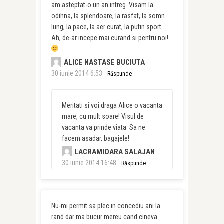
am asteptat-o un an intreg. Visam la
odihna, la splendoare, la rasfat, la somn
lung, la pace, la aer curat, la putin sport..
Ah, de-ar incepe mai curand si pentru noi!
ALICE NASTASE BUCIUTA
30 iunie 2014 6:53
Răspunde
Meritati si voi draga Alice o vacanta
mare, cu mult soare! Visul de
vacanta va prinde viata. Sa ne
facem asadar, bagajele!
LACRAMIOARA SALAJAN
30 iunie 2014 16:48
Răspunde
Nu-mi permit sa plec in concediu ani la
rand dar ma bucur mereu cand cineva