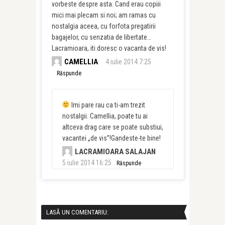
vorbeste despre asta. Cand erau copiii
mici mai plecam si noi; am ramas cu
nostalgia aceea, cu forfota pregatirii
bagajelor, cu senzatia de libertate…
Lacramioara, iti doresc o vacanta de vis!
CAMELLIA
4 iulie 2014 7:25
Răspunde
Imi pare rau ca ti-am trezit
nostalgii. Camellia, poate tu ai
altceva drag care se poate substiui,
vacantei „de vis”!Gandeste-te bine!
LACRAMIOARA SALAJAN
5 iulie 2014 16:25
Răspunde
LASĂ UN COMENTARIU: