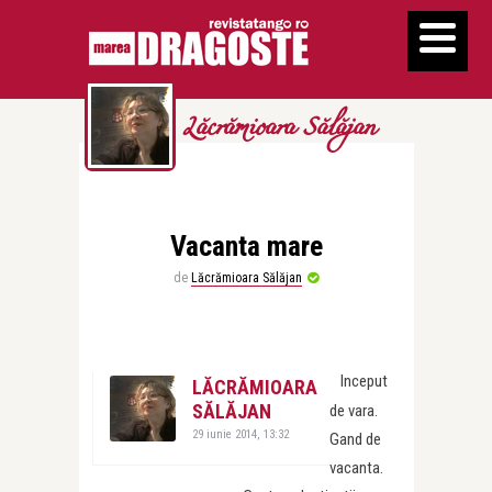
Lăcrămioara Sălăjan
Vacanta mare
de
Lăcrămioara Sălăjan
Inceput
LĂCRĂMIOARA
SĂLĂJAN
de vara.
29 iunie 2014, 13:32
Gand de
vacanta.