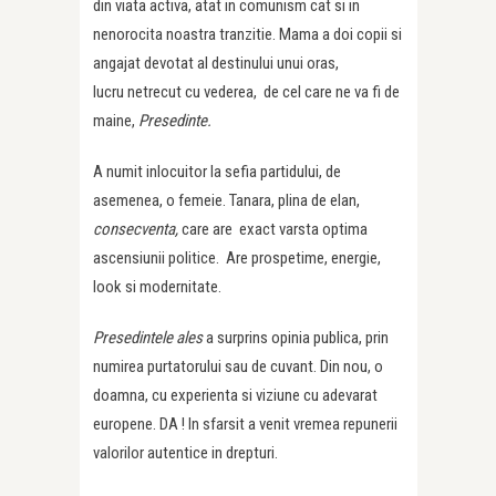
din viata activa, atat in comunism cat si in
nenorocita noastra tranzitie. Mama a doi copii si
angajat devotat al destinului unui oras,
lucru netrecut cu vederea, de cel care ne va fi de
maine,
Presedinte.
A numit inlocuitor la sefia partidului, de
asemenea, o femeie. Tanara, plina de elan,
consecventa,
care are exact varsta optima
ascensiunii politice. Are prospetime, energie,
look si modernitate.
Presedintele ales
a surprins opinia publica, prin
numirea purtatorului sau de cuvant. Din nou, o
doamna, cu experienta si viziune cu adevarat
europene. DA ! In sfarsit a venit vremea repunerii
valorilor autentice in drepturi.