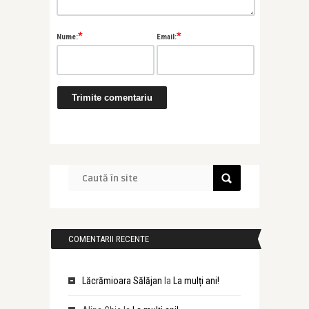
*
*
Nume:
Email:
COMENTARII RECENTE
Lăcrămioara Sălăjan
la
La mulți ani!