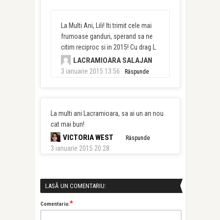
La Multi Ani, Lili! Iti trimit cele mai
frumoase ganduri, sperand sa ne
citim reciproc si in 2015! Cu drag L.
LACRAMIOARA SALAJAN
3 ianuarie 2015 13:56
Răspunde
La multi ani Lacramioara, sa ai un an nou
cat mai bun!
VICTORIA WEST
Răspunde
3 ianuarie 2015 20:28
LASĂ UN COMENTARIU:
*
Comentariu: