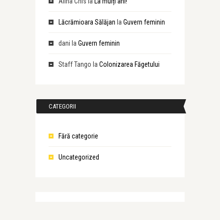
Alina Chis
la
La mulți ani!
Lăcrămioara Sălăjan
la
Guvern feminin
dani
la
Guvern feminin
Staff Tango
la
Colonizarea Făgetului
CATEGORII
Fără categorie
Uncategorized