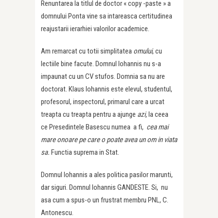
Renuntarea la titlul de doctor « copy -paste » a
domnului Ponta vine sa intareasca certitudinea
reajustarii ierarhiei valorilor academice.
Am remarcat cu totii simplitatea
omului
, cu
lectiile bine facute. Domnul Iohannis nu s-a
impaunat cu un CV stufos. Domnia sa nu are
doctorat. Klaus Iohannis este elevul, studentul,
profesorul, inspectorul, primarul care a urcat
treapta cu treapta pentru a ajunge
azi,
la ceea
ce Presedintele Basescu numea a fi,
cea mai
mare onoare pe care o poate avea un om in viata
sa.
Functia suprema in Stat.
Domnul Iohannis a ales politica pasilor marunti,
dar siguri. Domnul Iohannis GANDESTE. Si, nu
asa cum a spus-o un frustrat membru PNL, C.
Antonescu.