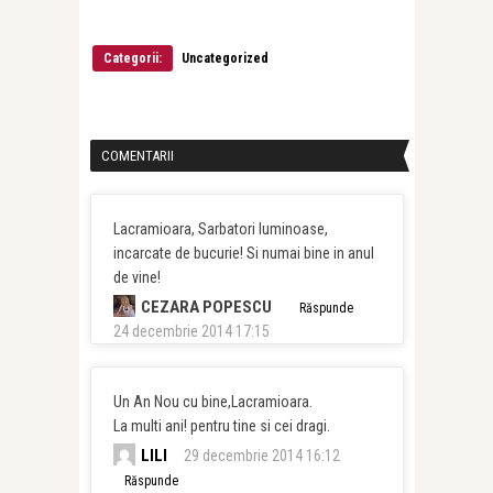
Categorii:
Uncategorized
COMENTARII
Lacramioara, Sarbatori luminoase,
incarcate de bucurie! Si numai bine in anul
de vine!
CEZARA POPESCU
Răspunde
24 decembrie 2014 17:15
Un An Nou cu bine,Lacramioara.
La multi ani! pentru tine si cei dragi.
LILI
29 decembrie 2014 16:12
Răspunde