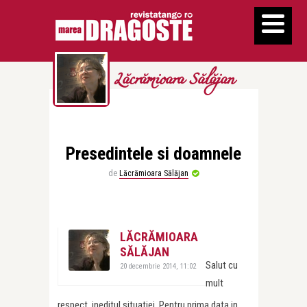
Lăcrămioara Sălăjan
Presedintele si doamnele
de
Lăcrămioara Sălăjan
LĂCRĂMIOARA
SĂLĂJAN
Salut cu
20 decembrie 2014, 11:02
mult
respect, ineditul situatiei. Pentru prima data in