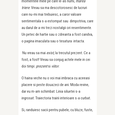
momentele mele pe care le-as numi,
marea
triere
. Vreau sa ma descotorosesc de lucruri
care nu-mi mai trebuiesc, a caror valoare
sentimentala s-a estompat sau dimpotriva, care
au darul de a-mi trezi nostalgii ori resentimente.
Un petec de hartie sau o zdreanta a fost candva,
o pagina imaculata sau o tesatura intacta.
Nu vreau sa mai
exist,
la trecutul prezent. Ce a
fost, a fost! Vreau sa conjug actele mele in cei
doi timpi:
prezent
si
viitor
.
O haina veche nu o voi mai imbraca cu aceeasi
placere si peste douazeci de ani. Moda revine,
dar eu m-am schimbat. Linia siluetei s-a
ingrosat. Traiectoria trairii interioare s-a curbat.
Si, randuiesc sacii pentru pubele, cu bluze, fuste,