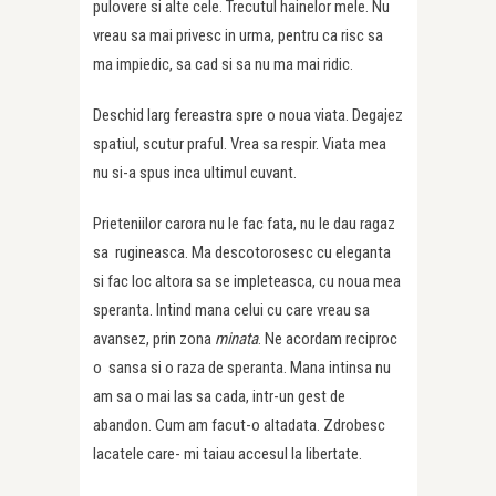
pulovere si alte cele. Trecutul hainelor mele. Nu
vreau sa mai privesc in urma, pentru ca risc sa
ma impiedic, sa cad si sa nu ma mai ridic.
Deschid larg fereastra spre o noua viata. Degajez
spatiul, scutur praful. Vrea sa respir. Viata mea
nu si-a spus inca ultimul cuvant.
Prieteniilor carora nu le fac fata, nu le dau ragaz
sa rugineasca. Ma descotorosesc cu eleganta
si fac loc altora sa se impleteasca, cu noua mea
speranta. Intind mana celui cu care vreau sa
avansez, prin zona
minata
. Ne acordam reciproc
o sansa si o raza de speranta. Mana intinsa nu
am sa o mai las sa cada, intr-un gest de
abandon. Cum am facut-o altadata. Zdrobesc
lacatele care- mi taiau accesul la libertate.