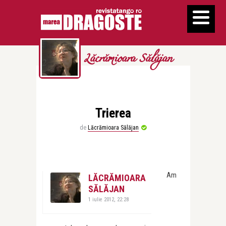
Lăcrămioara Sălăjan
Trierea
de
Lăcrămioara Sălăjan
Am
LĂCRĂMIOARA
SĂLĂJAN
1 iulie 2012, 22:28