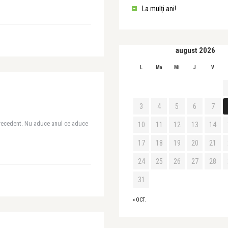
La mulți ani!
august 2026
L
Ma
Mi
J
V
3
4
5
6
7
 precedent. Nu aduce anul ce aduce
10
11
12
13
14
17
18
19
20
21
24
25
26
27
28
31
« OCT.