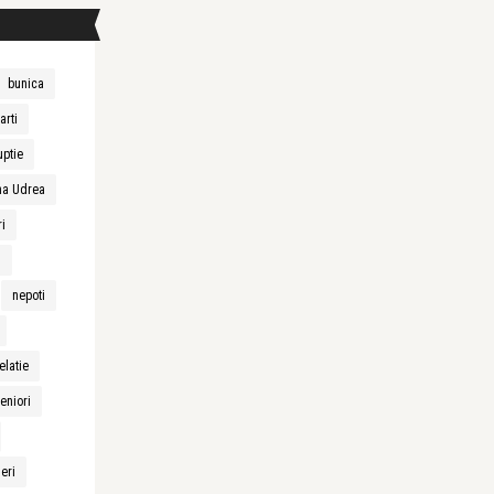
bunica
arti
uptie
na Udrea
ri
n
nepoti
elatie
eniori
neri