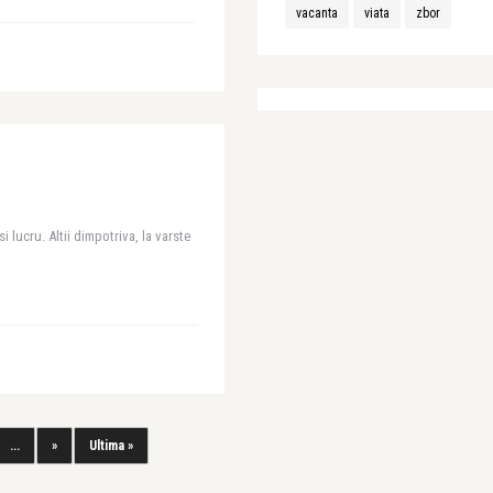
vacanta
viata
zbor
 lucru. Altii dimpotriva, la varste
...
»
Ultima »