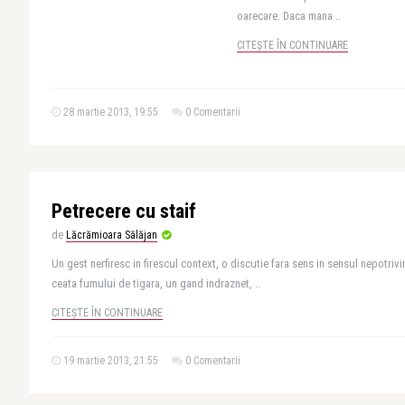
oarecare. Daca mana ..
CITEȘTE ÎN CONTINUARE
28 martie 2013, 19:55
0 Comentarii
Petrecere cu staif
de
Lăcrămioara Sălăjan
Un gest nerfiresc in firescul context, o discutie fara sens in sensul nepotrivir
ceata fumului de tigara, un gand indraznet, ..
CITEȘTE ÎN CONTINUARE
19 martie 2013, 21:55
0 Comentarii