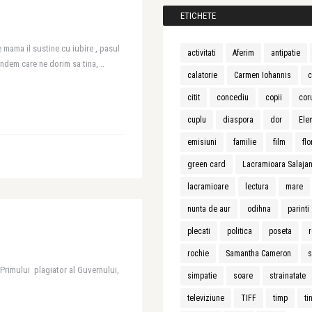
ETICHETE
 mama il sustine cu iubire , pasul
activitati
Aferim
antipatie
ndem care ne dorim sa tina, ..
calatorie
Carmen Iohannis
c
citit
concediu
copii
cor
cuplu
diaspora
dor
Ele
emisiuni
familie
film
flo
green card
Lacramioara Salaja
lacramioare
lectura
mare
nunta de aur
odihna
parinti
plecati
politica
poseta
r
rochie
Samantha Cameron
s
 Primului plagiator al Guvernului,
simpatie
soare
strainatate
televiziune
TIFF
timp
ti