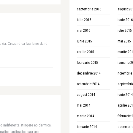
septembrie 2016
august 20
iulie 2016
iunie 2016
mai 2016
iulie 2015
iunie 2015
mai 2015
luzia. Crezand ca faci bine dand
aprilie 2015
martie 20
februarie 2015
ianuarie 2
decembrie 2014
noiembrie
octombrie 2014
septembri
august 2014
iunie 2014
mai 2014
aprilie 20
martie 2014
februarie 
 indiferenta atingere epidermica,
ianuarie 2014
decembrie
patica, antipatica sau una