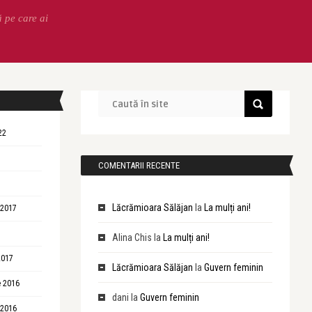
ă pe care ai
22
COMENTARII RECENTE
Lăcrămioara Sălăjan
la
La mulți ani!
 2017
Alina Chis
la
La mulți ani!
2017
Lăcrămioara Sălăjan
la
Guvern feminin
 2016
dani
la
Guvern feminin
 2016