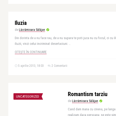
Iluzia
de
Lăcrămioara Sălăjan
Din dorinta de a nu face rau, de a nu supara te poti juca nu cu focul, ci cu i
iluzii, vinzi celui incriminat desertaciuni. ..
CITEȘTE ÎN CONTINUARE
5 aprilie 2013, 18:03
2 Comentarii
Romantism tarziu
UNCATEGORIZED
de
Lăcrămioara Sălăjan
Cand dam mana cu cineva, pe langa o
realizam daca persoana ne este sim