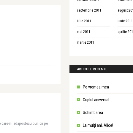
septembrie 2011
august 20
iulie 2011
iunie 2011
mai 2011
aprilie 20
martie 2011
ARTICOLE RECENTE
Pe vremea mea
Cuplul aniversat
Schimbarea
e care-mi adaposteau bunicii pe
La mulți ani, Alice!