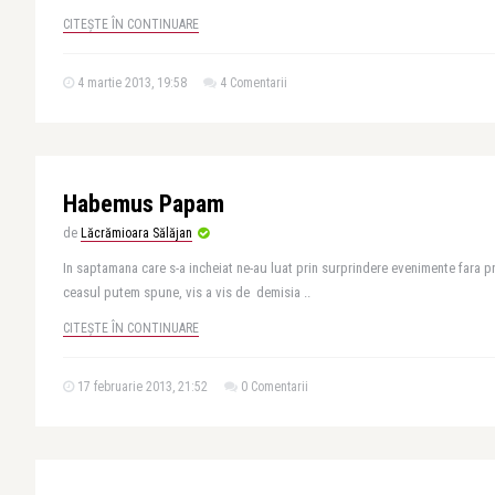
CITEȘTE ÎN CONTINUARE
4 martie 2013, 19:58
4 Comentarii
Habemus Papam
de
Lăcrămioara Sălăjan
In saptamana care s-a incheiat ne-au luat prin surprindere evenimente fara
ceasul putem spune, vis a vis de demisia ..
CITEȘTE ÎN CONTINUARE
17 februarie 2013, 21:52
0 Comentarii