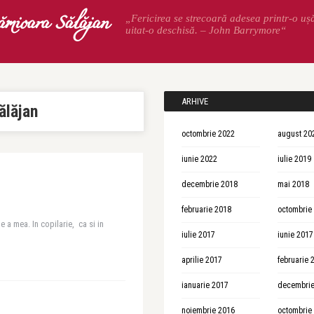
ămioara Sălăjan
„Fericirea se strecoară adesea printr-o uș
uitat-o deschisă. – John Barrymore“
ARHIVE
ălăjan
octombrie 2022
august 20
iunie 2022
iulie 2019
decembrie 2018
mai 2018
februarie 2018
octombrie
e a mea. In copilarie, ca si in
iulie 2017
iunie 2017
aprilie 2017
februarie 
ianuarie 2017
decembrie
noiembrie 2016
octombrie