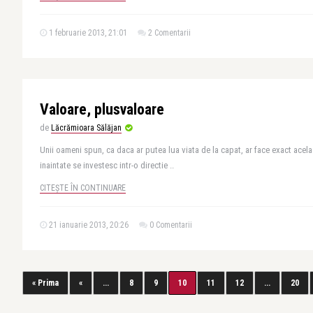
1 februarie 2013, 21:01
2 Comentarii
Valoare, plusvaloare
de
Lăcrămioara Sălăjan
Unii oameni spun, ca daca ar putea lua viata de la capat, ar face exact acelasi
inaintate se investesc intr-o directie ..
CITEȘTE ÎN CONTINUARE
21 ianuarie 2013, 20:26
0 Comentarii
« Prima
«
...
8
9
10
11
12
...
20