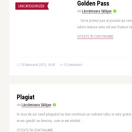
Golden Pass
UNCATEGORIZED
de
Lăcrămioara Sălăjan
De la primul pas al puiului pe care
iubirii mature este cel mai frumos ta
CITEȘTE ÎN CONTINUARE
10 februarie 2013, 18:45
0 Comentarii
Plagiat
de
Lăcrămioara Sălăjan
In ziua de azi cand plagiatul nu mai constiuie un subiect tabu si asta gratie
m-am gandit sa descriu, cum m-am intalnit ..
CITEȘTE ÎN CONTINUARE