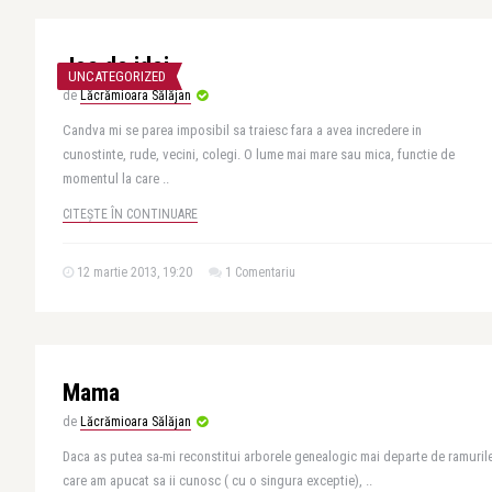
Joc de idei
UNCATEGORIZED
de
Lăcrămioara Sălăjan
Candva mi se parea imposibil sa traiesc fara a avea incredere in
cunostinte, rude, vecini, colegi. O lume mai mare sau mica, functie de
momentul la care ..
CITEȘTE ÎN CONTINUARE
12 martie 2013, 19:20
1 Comentariu
Mama
de
Lăcrămioara Sălăjan
Daca as putea sa-mi reconstitui arborele genealogic mai departe de ramuril
care am apucat sa ii cunosc ( cu o singura exceptie), ..