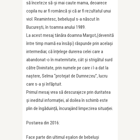
să înceteze să-și mai caute mama, deoarece
copila nu ar fi româncă și că ar fi rezultatul unui
viol. Reamintesc, bebelușul s-a născut în
București, în toamna anului 1989.
La acest mesaj tânăra doamna Margot,(devenită
între timp mamă ea însăși) răspunde prin același
intermediar, că înțelege durerea celei care a
abandonat-o în maternitate, cât și strigătul surd
către Divinitate, prin numele pe care i l-a dat la
naștere, Selma “protejat de Dumnezeu”, lucru
care s-a și înfăptuit.
Primul mesaj vrea să descurajeze prin duritatea
și ineditul informației, al doilea în schimb este
plin de îngăduință, încurajând limpezirea situației.
Postarea din 2016:
Face parte din ultimul eşalon de bebeluşi