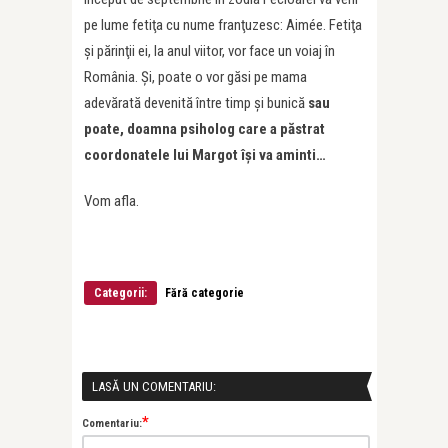
pe lume fetiţa cu nume franţuzesc: Aimée. Fetiţa
şi părinţii ei, la anul viitor, vor face un voiaj în
România. Şi, poate o vor găsi pe mama
adevărată devenită între timp şi bunică
sau
poate, doamna psiholog care a păstrat
coordonatele lui Margot îşi va aminti…
Vom afla.
Categorii:
Fără categorie
LASĂ UN COMENTARIU:
*
Comentariu: