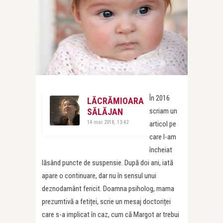
În 2016
LĂCRĂMIOARA
SĂLĂJAN
scriam un
14 mai 2018, 13:42
articol pe
care l-am
încheiat
lăsând puncte de suspensie. După doi ani, iată
apare o continuare, dar nu în sensul unui
deznodamânt fericit. Doamna psiholog, mama
prezumtivă a fetiței, scrie un mesaj doctoriței
care s-a implicat în caz, cum că Margot ar trebui