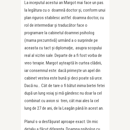
La inceputul acestui an Margot mai face un pas.
Ia legătura cu o doamnă doctor şi, conform unui
plan riguros stabilesc astfel: doamna doctor, cu
rol de intermediar şi traducător face o
programare la cabinetul doamnei psiholog
(mama prezumtivă) urmând a o surprinde pe
aceasta cu tact şi diplomaţie, asupra scopului
real al vizitei sale. Departe de a fi fost vorba de
vreo terapie. Margot aşteaptă în curtea clădirii,
iar consemnul este: dacă primeşte un apel din
cabinet vestea este bună şi deci poate să urce.
Dacă nu… Cât de tare o fi bătut inima bietei fetei
după un lung voiaj şi mă gândesc nu doar la cel
combinat cu avion si tren, cât mai ales la cel
lung de 27 de ani, de la Leagăn până în acest an.
Planul s-a desfăşurat aproape exact. Un mic
detaliu a făcut diferenţa. Doamna psiholog cu