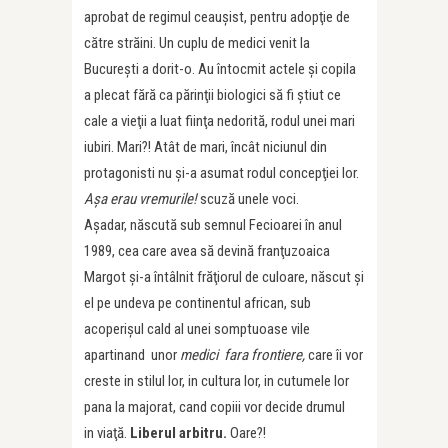
aprobat de regimul ceauşist, pentru adopţie de
către străini. Un cuplu de medici venit la
Bucureşti a dorit-o. Au întocmit actele şi copila
a plecat fără ca părinţii biologici să fi ştiut ce
cale a vieţii a luat fiinţa nedorită, rodul unei mari
iubiri. Mari?! Atât de mari, încât niciunul din
protagonisti nu şi-a asumat rodul concepţiei lor.
Aşa erau vremurile!
scuză unele voci.
Aşadar, născută sub semnul Fecioarei în anul
1989, cea care avea să devină franţuzoaica
Margot şi-a întâlnit frăţiorul de culoare, născut şi
el pe undeva pe continentul african, sub
acoperişul cald al unei somptuoase vile
apartinand unor
medici fara frontiere,
care îi vor
creste in stilul lor, in cultura lor, in cutumele lor
pana la majorat, cand copiii vor decide drumul
in viaţă.
Liberul arbitru.
Oare?!