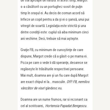
de trai aproape de natură. În acest timp, Margot
s-a căsătorit cu un portughez sosit de puţin
timp în oraşul ei. Au decis de comun acord să
înfieze un copil pentru a da şi ei o şansă, unui pui
vitregit de soartă. Legislaţia este strictă şi una
dintre condiţii este: cuplul să aiba minimum cinci
ani vechime. Deci, trebuie să mai aştepte.
Graţie FB, cu minimum de cunoştinţe de care
dispune, Margot crede că a găsit-o pe mama ei.
Poza pe care o vede îi dă speranţe, deoarece se
regăseşte în trăsăturile respectivei persoane.
Mai mult, doamna are şi un fiu care după Margot
are exact chipul ei la… masculin.
Off! FB, nemilos
vânzător de vise!
gândesc eu.
Doamna are un nume frumos, rar si rezonant ca
cel al scriitoarei,
Hortensia Papadat Bengescu
.