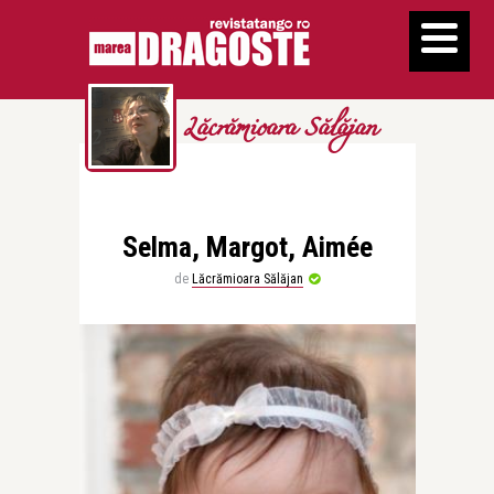
Lăcrămioara Sălăjan
Selma, Margot, Aimée
de
Lăcrămioara Sălăjan