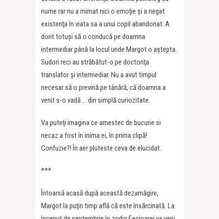
nume rar nu a mimat nici o emoţie şi a negat
existenţa în viata sa a unui copil abandonat. A
dorit totuşi să o conducă pe doamna
intermediar până la locul unde Margot o aştepta.
Sudori reci au străbătut-o pe doctoriţa
translator şi intermediar. Nu a avut timpul
necesar să o prevină pe tânără, că doamna a
venit s-o vadă … din simplă curiozitate.
Va puteţi imagina ce amestec de bucurie si
necaz a fost în inima ei, în prima clipă!
Confuzie?! În aer pluteste ceva de elucidat.
***
Întoarsă acasă după această dezamăgire,
Margot la puţin timp află că este însărcinată. La
început de septembrie în zodia Fecioarei va veni