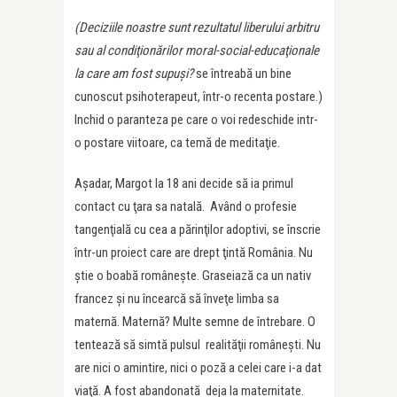
(Deciziile noastre sunt rezultatul liberului arbitru
sau al condiţionărilor moral-social-educaţionale
la care am fost
supuşi?
se întreabă un bine
cunoscut psihoterapeut, într-o recenta postare.)
Inchid o paranteza pe care o voi redeschide intr-
o postare viitoare, ca temă de meditaţie.
Aşadar, Margot la 18 ani decide să ia primul
contact cu ţara sa natală. Având o profesie
tangenţială cu cea a părinţilor adoptivi, se înscrie
într-un proiect care are drept ţintă România. Nu
ştie o boabă româneşte. Graseiază ca un nativ
francez şi nu încearcă să înveţe limba sa
maternă. Maternă? Multe semne de întrebare. O
tentează să simtă pulsul realităţii româneşti. Nu
are nici o amintire, nici o poză a celei care i-a dat
viaţă. A fost abandonată deja la maternitate.