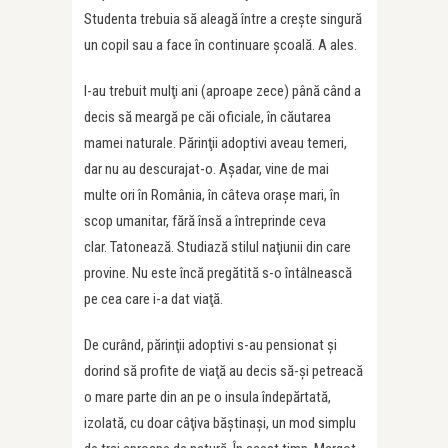
Studenta trebuia să aleagă între a creşte singură
un copil sau a face în continuare şcoală. A ales.
I-au trebuit mulţi ani (aproape zece) până când a
decis să meargă pe căi oficiale, în căutarea
mamei naturale. Părinţii adoptivi aveau temeri,
dar nu au descurajat-o. Aşadar, vine de mai
multe ori în România, în câteva oraşe mari, în
scop umanitar, fără însă a întreprinde ceva
clar. Tatonează. Studiază stilul naţiunii din care
provine. Nu este încă pregătită s-o întâlnească
pe cea care i-a dat viaţă.
De curând, părinţii adoptivi s-au pensionat şi
dorind să profite de viaţă au decis să-şi petreacă
o mare parte din an pe o insula îndepărtată,
izolată, cu doar câţiva băştinaşi, un mod simplu