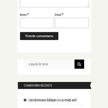
*
*
Nume:
Email:
COMENTARII RECENTE
Lăcrămioara Sălăjan
la
La mulți ani!