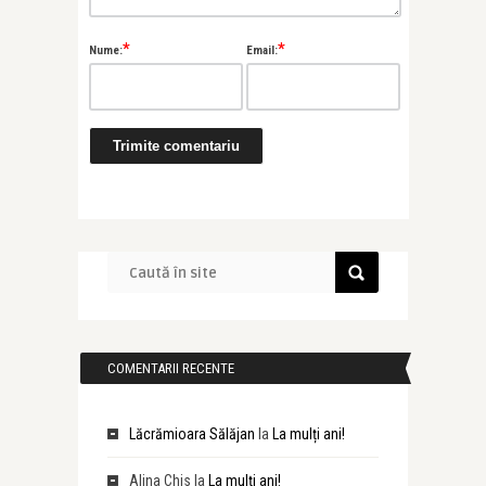
*
*
Nume:
Email:
COMENTARII RECENTE
Lăcrămioara Sălăjan
la
La mulți ani!
Alina Chis
la
La mulți ani!