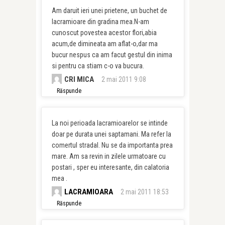
Am daruit ieri unei prietene, un buchet de
lacramioare din gradina mea.N-am
cunoscut povestea acestor flori,abia
acum,de dimineata am aflat-o,dar ma
bucur nespus ca am facut gestul din inima
si pentru ca stiam c-o va bucura.
CRI MICA
2 mai 2011 9:08
Răspunde
La noi perioada lacramioarelor se intinde
doar pe durata unei saptamani. Ma refer la
comertul stradal. Nu se da importanta prea
mare. Am sa revin in zilele urmatoare cu
postari , sper eu interesante, din calatoria
mea .
LACRAMIOARA
2 mai 2011 18:53
Răspunde