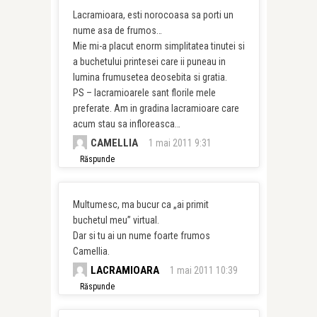
Lacramioara, esti norocoasa sa porti un
nume asa de frumos…
Mie mi-a placut enorm simplitatea tinutei si
a buchetului printesei care ii puneau in
lumina frumusetea deosebita si gratia.
PS – lacramioarele sant florile mele
preferate. Am in gradina lacramioare care
acum stau sa infloreasca…
CAMELLIA
1 mai 2011 9:31
Răspunde
Multumesc, ma bucur ca „ai primit
buchetul meu” virtual.
Dar si tu ai un nume foarte frumos
Camellia.
LACRAMIOARA
1 mai 2011 10:39
Răspunde