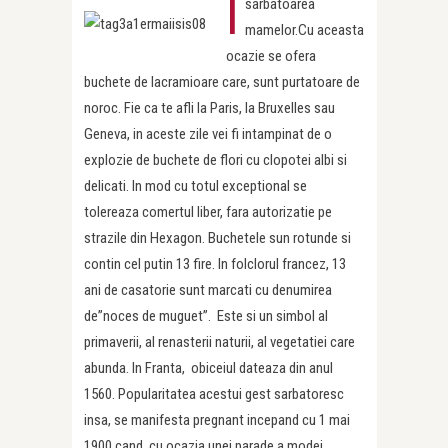
I
sarbatoarea
mamelor.Cu aceasta
ocazie se ofera
buchete de lacramioare care, sunt purtatoare de
noroc. Fie ca te afli la Paris, la Bruxelles sau
Geneva, in aceste zile vei fi intampinat de o
explozie de buchete de flori cu clopotei albi si
delicati. In mod cu totul exceptional se
tolereaza comertul liber, fara autorizatie pe
strazile din Hexagon. Buchetele sun rotunde si
contin cel putin 13 fire. In folclorul francez, 13
ani de casatorie sunt marcati cu denumirea
de”noces de muguet”. Este si un simbol al
primaverii, al renasterii naturii, al vegetatiei care
abunda. In Franta, obiceiul dateaza din anul
1560. Popularitatea acestui gest sarbatoresc
insa, se manifesta pregnant incepand cu 1 mai
1900 cand, cu ocazia unei parade a modei