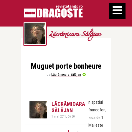
Lăcrămioara Sălăjan
Muguet porte bonheure
de
Lăcrămioara Sălăjan
n spatiul
LĂCRĂMIOARA
SĂLĂJAN
francofon,
1 mai 2011, 06:30
ziua de 1
Mai este