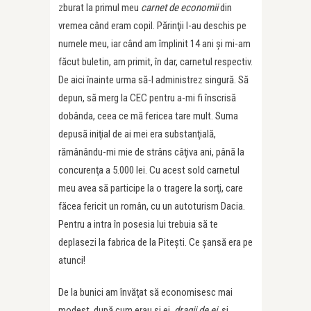
zburat la primul meu
carnet de economii
din
vremea când eram copil. Părinţii l-au deschis pe
numele meu, iar când am împlinit 14 ani şi mi-am
făcut buletin, am primit, în dar, carnetul respectiv.
De aici înainte urma să-l administrez singură. Să
depun, să merg la CEC pentru a-mi fi înscrisă
dobânda, ceea ce mă fericea tare mult. Suma
depusă iniţial de ai mei era substanţială,
rămânându-mi mie de strâns câţiva ani, până la
concurenţa a 5.000 lei. Cu acest sold carnetul
meu avea să participe la o tragere la sorţi, care
făcea fericit un român, cu un autoturism Dacia.
Pentru a intra în posesia lui trebuia să te
deplasezi la fabrica de la Piteşti. Ce şansă era pe
atunci!
De la bunici am învăţat să economisesc mai
modest, după cum erau şi ei,
dragii de ei,
şi