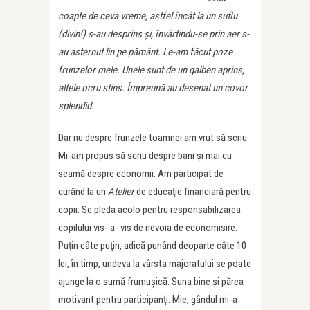
coapte de ceva vreme, astfel încât la un suflu
(divin!) s-au desprins şi, învârtindu-se prin aer s-
au asternut lin pe pământ. Le-am făcut poze
frunzelor mele. Unele sunt de un galben aprins,
altele ocru stins. Împreună au desenat un covor
splendid.
Dar nu despre frunzele toamnei am vrut să scriu.
Mi-am propus să scriu despre bani şi mai cu
seamă despre economii. Am participat de
curând la un
Atelier
de educaţie financiară pentru
copii. Se pleda acolo pentru responsabilizarea
copilului vis- a- vis de nevoia de economisire.
Puţin câte puţin, adică punând deoparte câte 10
lei, în timp, undeva la vârsta majoratului se poate
ajunge la o sumă frumuşică. Suna bine şi părea
motivant pentru participanţi. Mie, gândul mi-a