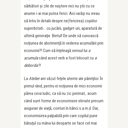
sărbători şi zile de naştere nici nu ştii cu ce
anume i-ai mai putea ferici. Aici iarăşi nu vreau
să întru în detalii despre ne(fericirea) copiilor
superdotati… cu jucării, gadget-uri, aparatură de
ultimă generaţie. Bietul! De unde să cunoască
noţiunea de abstinenţă în vederea acumulării prin
economii?! Cum să înţeleagă sensul lui
a
acumula
când acest verb a fost înlocuit cu
a
deborda?!
La
Atelier
am văzut feţele atente ale părinţilor. În
primul rând, pentru ei noţiunea de mici economii
părea ceva ludic, ca să nu zic perimat, acum
când sunt forme de economisire elevate precum
asigurari de viaţă, conturi în bănci s.a.m.d. Dar,
economisirea palpabilă prin care copilul pune
bănuţul cu mâna lui deoparte se face cel mai