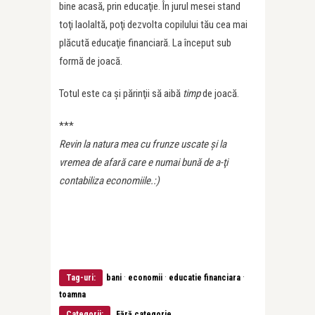
bine acasă, prin educaţie. În jurul mesei stand
toţi laolaltă, poţi dezvolta copilului tău cea mai
plăcută educaţie financiară. La început sub
formă de joacă.
Totul este ca şi părinţii să aibă
timp
de joacă.
***
Revin la natura mea cu frunze uscate şi la
vremea de afară care e numai bună de a-ţi
contabiliza economiile.:)
·
·
·
Tag-uri:
bani
economii
educatie financiara
toamna
Categorii:
Fără categorie