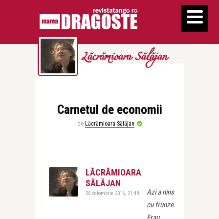
Lăcrămioara Sălăjan
Carnetul de economii
de
Lăcrămioara Sălăjan
LĂCRĂMIOARA
SĂLĂJAN
Azi a nins
26 octombrie 2016, 21:48
cu frunze.
Erau