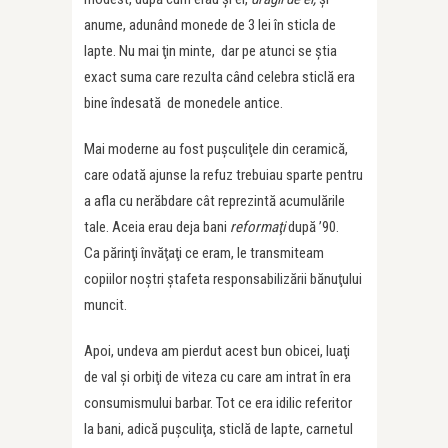
anume, adunând monede de 3 lei în sticla de
lapte. Nu mai ţin minte, dar pe atunci se ştia
exact suma care rezulta când celebra sticlă era
bine îndesată de monedele antice.
Mai moderne au fost puşculiţele din ceramică,
care odată ajunse la refuz trebuiau sparte pentru
a afla cu nerăbdare cât reprezintă acumulările
tale. Aceia erau deja bani
reformaţi
după ’90.
Ca părinţi învăţaţi ce eram, le transmiteam
copiilor noştri ştafeta responsabilizării bănuţului
muncit.
Apoi, undeva am pierdut acest bun obicei, luaţi
de val şi orbiţi de viteza cu care am intrat în era
consumismului barbar. Tot ce era idilic referitor
la bani, adică puşculiţa, sticlă de lapte, carnetul