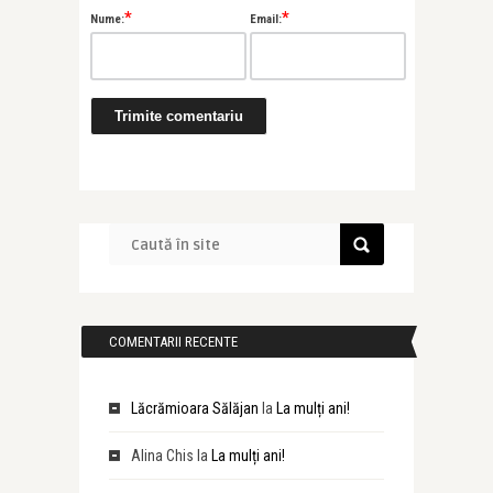
*
*
Nume:
Email:
COMENTARII RECENTE
Lăcrămioara Sălăjan
la
La mulți ani!
Alina Chis
la
La mulți ani!