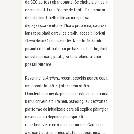
de CEC au fost abandonate. Se cheltuia din ce în
ce mai mult. Era o foame de toate. De lucruri şi
de călătorii. Cheltuielile au început să
depăşească veniturile. Nici o problemă, căci s-a
lansat pe piaţă cardul de credit, accesibil oricui
făcea dovadă unui venit fix. Nu intru în detalii
privind creditul luat doar pe baza de buletin, fiind
un subiect care, poate, va face obiectul unei
postări viitoare.
Revenind la
Atelierul
recent deschis pentru copii,
am constatat că iniţiatorii erau străini.
Occidentalii îi învaţă pe copiii noştri ce înseamnă
banul chivernisit. Traineri, psihologi au dezvoltat
platforme de iniţializare care să explice părinţilor
nevoia de a-i deprinde pe copii, să
conştientizeze nevoia de economii. Cam greu
azi, când copiii primesc atâtea cadouri, încât la