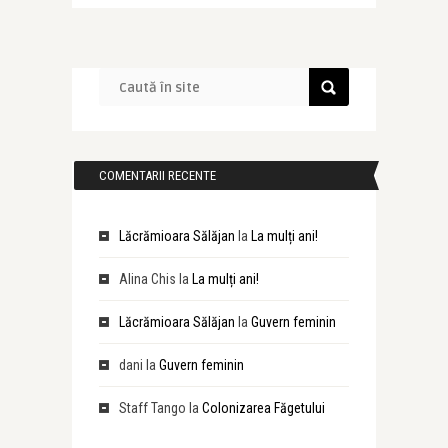
COMENTARII RECENTE
Lăcrămioara Sălăjan
la
La mulți ani!
Alina Chis
la
La mulți ani!
Lăcrămioara Sălăjan
la
Guvern feminin
dani
la
Guvern feminin
Staff Tango
la
Colonizarea Făgetului