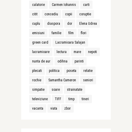
calatorie
Carmen Iohannis
carti
citit
concediu
copii
coruptie
cuplu
diaspora
dor
Elena Udrea
emisiuni
familie
film
flori
green card
Lacramioara Salajan
lacramioare
lectura
mare
nepoti
nunta de aur
odihna
parinti
plecati
politica
poseta
relatie
rochie
Samantha Cameron
seniori
simpatie
soare
strainatate
televiziune
TIFF
timp
tineri
vacanta
viata
zbor