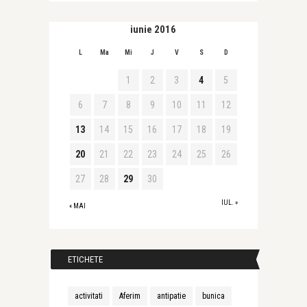
iunie 2016
L
Ma
Mi
J
V
S
D
1
2
3
4
5
6
7
8
9
10
11
12
13
14
15
16
17
18
19
20
21
22
23
24
25
26
27
28
29
30
IUL. »
« MAI
ETICHETE
activitati
Aferim
antipatie
bunica