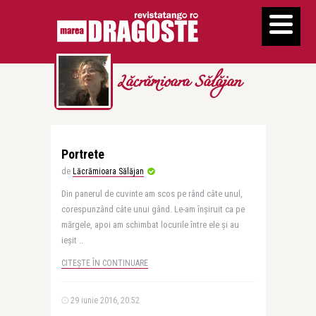
Lăcrămioara Sălăjan
Portrete
de
Lăcrămioara Sălăjan
Din panerul de cuvinte am scos pe rând câte unul,
corespunzând câte unui gând. Le-am înşiruit ca pe
mărgele, apoi am schimbat locurile între ele şi au
ieşit ..
CITEȘTE ÎN CONTINUARE
29 iunie 2016, 20:52