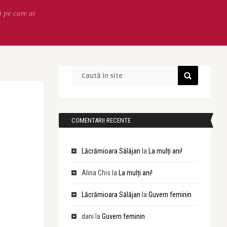
ă pe care ai
COMENTARII RECENTE
Lăcrămioara Sălăjan
la
La mulți ani!
Alina Chis
la
La mulți ani!
Lăcrămioara Sălăjan
la
Guvern feminin
dani
la
Guvern feminin