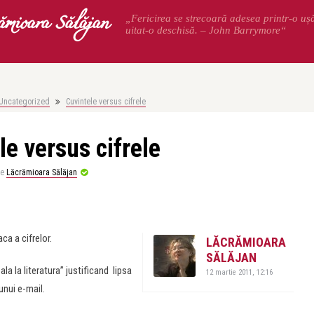
ămioara Sălăjan
„Fericirea se strecoară adesea printr-o uș
uitat-o deschisă. – John Barrymore“
Uncategorized
Cuvintele versus cifrele
le versus cifrele
de
Lăcrămioara Sălăjan
ca a cifrelor.
LĂCRĂMIOARA
SĂLĂJAN
 la literatura” justificand lipsa
12 martie 2011, 12:16
unui e-mail.