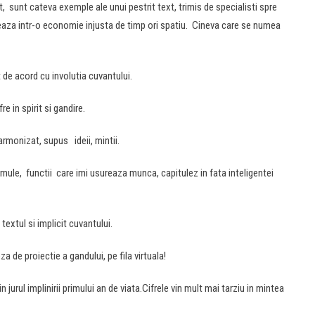
t, sunt cateva exemple ale unui pestrit text, trimis de specialisti spre
aza intr-o economie injusta de timp ori spatiu. Cineva care se numea
 de acord cu involutia cuvantului.
e in spirit si gandire.
 armonizat, supus ideii, mintii.
ormule, functii care imi usureaza munca, capitulez in fata inteligentei
textul si implicit cuvantului.
a de proiectie a gandului, pe fila virtuala!
 jurul implinirii primului an de viata.Cifrele vin mult mai tarziu in mintea