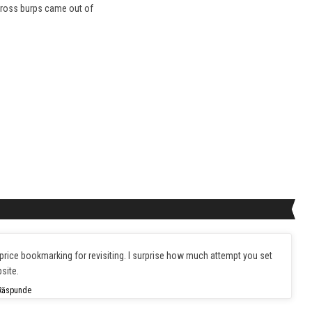
 gross burps came out of
ly price bookmarking for revisiting. I surprise how much attempt you set
site.
Răspunde