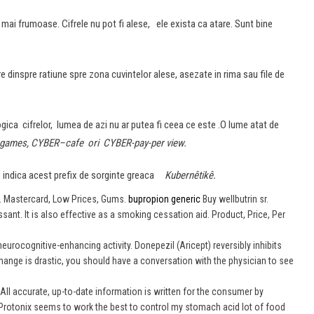
mai frumoase. Cifrele nu pot fi alese, ele exista ca atare. Sunt bine
re dinspre ratiune spre zona cuvintelor alese, asezate in rima sau file de
ogica cifrelor, lumea de azi nu ar putea fi ceea ce este .O lume atat de
games, CYBER–cafe ori CYBER-pay-per view.
e indica acest prefix de sorginte greaca
Kubernêtikê.
y. Mastercard, Low Prices, Gums.
bupropion generic
Buy wellbutrin sr.
sant. It is also effective as a smoking cessation aid. Product, Price, Per
neurocognitive-enhancing activity. Donepezil (Aricept) reversibly inhibits
change is drastic, you should have a conversation with the physician to see
 All accurate, up-to-date information is written for the consumer by
 Protonix seems to work the best to control my stomach acid lot of food