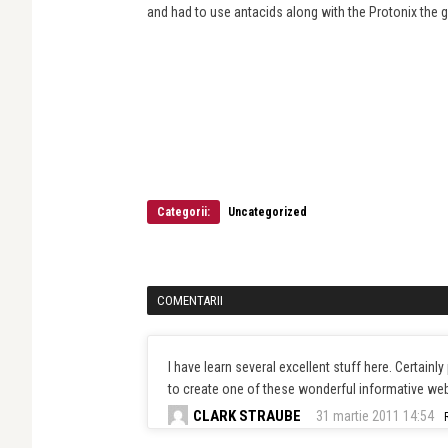
and had to use antacids along with the Protonix the
Categorii:
Uncategorized
COMENTARII
I have learn several excellent stuff here. Certain
to create one of these wonderful informative web
CLARK STRAUBE
31 martie 2011 14:54