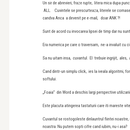
Un sir de abrevieri, fraze rupte, litera mica dupa punc
ALL. Cuvintele se prescurteaza, literele se comase
candva Anca a devenit pe e-mail, doar ANK ?!
Sunt de acord cu invocarea lipsei de timp dar nu sunt
Era numerica pe care o traversam, ne-a invaluit cu cifr
Sa nu uitam insa, cuvantul. El trebuie ingrijit, ales,
Cand dintr-un simplu click, ies la iveala algoritmi, f
softului.
„Foaia” din Word a deschis largi perspective utilizarii 
Este placuta atingerea tastaturii care iti mareste vitez
Cuvantul se rostogoleste dinlauntrul fiintei noastre, in
noastra. Nu putem sopti cifre cand iubim, nu-i asa?