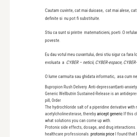
Cautam cuvinte, cat mai duioase, cat mai alese, cat 
definite si nu pot fi substituite.
Stiu ca sunt si printre matematicieni, poeti .O refula
poveste.
Eu dau votul meu cuvantului, desi stiu sigur ca fara l
evoluata a
CYBER – neticii,
CYBER-espace,
CYBER-
O lume carmuita sau ghidata informatic, asa cum n
Bupropion Rush Delivery. Anti-depressant|anti-anxiet
Generic Wellbutrin Sustained-Release is an antidepres
pill, Order
The hydrochloride salt of a piperidine derivative with 
acetylcholinesterase, thereby
aricept generic
If this 
what solutions you can come up with.
Protonix side effects, dosage, and drug interactions.
healthcare professionals.
protonix price
I found that