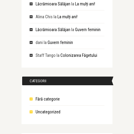
Lăcrămioara Sălăjan
la
La mulți ani!
Alina Chis
la
La mulți ani!
Lăcrămioara Sălăjan
la
Guvern feminin
dani
la
Guvern feminin
Staff Tango
la
Colonizarea Făgetului
CATEGORII
Fără categorie
Uncategorized