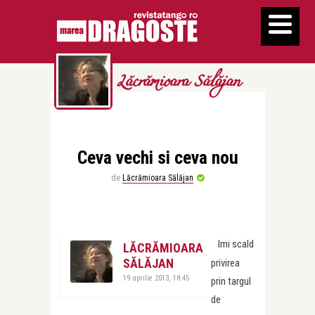
Lăcrămioara Sălăjan
Ceva vechi si ceva nou
de
Lăcrămioara Sălăjan
Imi scald
LĂCRĂMIOARA
SĂLĂJAN
privirea
19 aprilie 2013, 18:45
prin targul
de