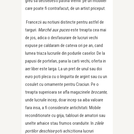
greu sa deosebesti patina vremii pe un mobilier
care poate fi contrafacut, de un artist priceput.
Francezii au notiuni distincte pentru astfel de
targuri.
Marché aux puces
este treapta cea mai
de jos, adica o desfasurare de lucruri vechi
expuse pe caldaram de cateva ori pe an, cand
lumea triaza lucrurile din podurile caselor. De la
papusi de portelan, pana la carti vechi, oferta in
aer liber este larga. La un pret de unul sau doi
euro poti pleca cu o lingurita de argint sau cu un
cosulet cu ornamente pentru Craciun. Pe o
treapta superioara se afla magazinele
brocante
,
unde lucruile incep, doar incep sa aiba valoare
fara insa, a fi considerate antichitati. Mobile
reconditionate cu grija, tablouri de amatori sau
unelte arhaice stau frumos oranduite. In
zilele
portilor deschise
poti achizitiona lucruri