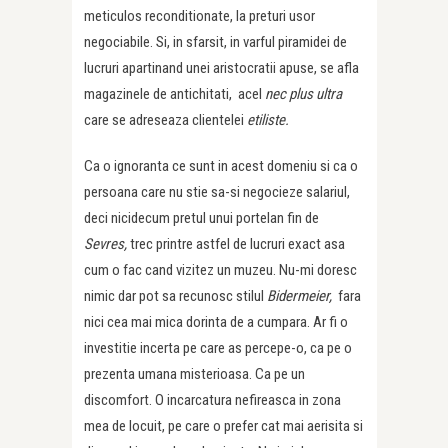
meticulos reconditionate, la preturi usor
negociabile. Si, in sfarsit, in varful piramidei de
lucruri apartinand unei aristocratii apuse, se afla
magazinele de antichitati, acel
nec plus ultra
care se adreseaza clientelei
etiliste.
Ca o ignoranta ce sunt in acest domeniu si ca o
persoana care nu stie sa-si negocieze salariul,
deci nicidecum pretul unui portelan fin de
Sevres,
trec printre astfel de lucruri exact asa
cum o fac cand vizitez un muzeu. Nu-mi doresc
nimic dar pot sa recunosc stilul
Bidermeier,
fara
nici cea mai mica dorinta de a cumpara. Ar fi o
investitie incerta pe care as percepe-o, ca pe o
prezenta umana misterioasa. Ca pe un
discomfort. O incarcatura nefireasca in zona
mea de locuit, pe care o prefer cat mai aerisita si