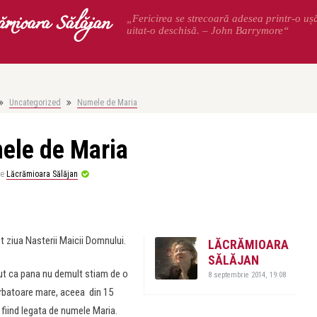
ămioara Sălăjan
„Fericirea se strecoară adesea printr-o uș
uitat-o deschisă. – John Barrymore“
Uncategorized
Numele de Maria
ele de Maria
de
Lăcrămioara Sălăjan
t ziua Nasterii Maicii Domnului.
LĂCRĂMIOARA
SĂLĂJAN
t ca pana nu demult stiam de o
8 septembrie 2014, 19:08
rbatoare mare, aceea din 15
 fiind legata de numele Maria.