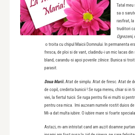
Tatal meu 
sa o sarut
rasfirat, 
truditori 
Ogrezeni,
o troita cu chipul Maicii Domnului. In permanenta e
fresca, de ploi si de vant, cladindu-i un mic lacas din
bland, carandu-si apoi poverile zilnice. Bunica si t
parasit.
Doua Marii.
Atat de simplu. Atat de firesc. Atat de 
de copil, credinta bunicii ! Se ruga mereu, chiar si in 
viei, la fiertul tuicii. Se ruga pentru fiii ei multi si pe
pentru cea mica. Imi auzeam numele rostit duios de b
Mi-a dat multa iubire. O iubire mare si foarte special
Astazi, m-am intristat cand am auzit doamne purtand 
insami am fost pusa la zid de cineva, pe care felici