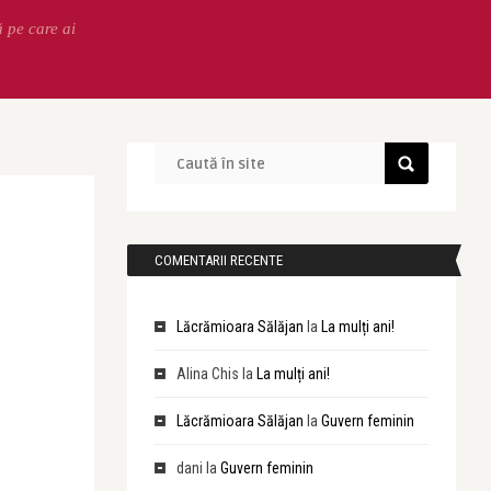
ă pe care ai
COMENTARII RECENTE
Lăcrămioara Sălăjan
la
La mulți ani!
Alina Chis
la
La mulți ani!
Lăcrămioara Sălăjan
la
Guvern feminin
dani
la
Guvern feminin