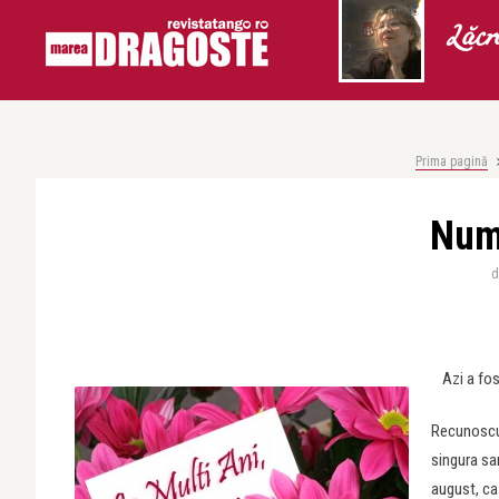
Lăcr
Prima pagină
Num
Azi a fos
Recunoscu
singura sa
august, ca