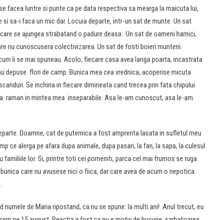
se facea luntre si punte ca pe data respectiva sa mearga la maicuta lui,
e si sa-i faca un mic dar. Locuia departe, intr-un sat de munte. Un sat
la care se ajungea strabatand o padure deasa. Un sat de oameni harnici,
care nu cunoscusera colectivizarea. Un sat de fosti boieri munteni.
cum li se mai spuneau. Acolo, fiecare casa avea langa poarta, incastrata
rau depuse flori de camp. Bunica mea cea vrednica, acoperise micuta
 scanduri. Se inchina in fiecare dimineata cand trecea prin fata chipului
roita raman in mintea mea inseparabile. Asa le-am cunoscut, asa le-am
departe. Doamne, cat de puternica a fost amprenta lasata in sufletul meu
timp ce alerga pe afara dupa animale, dupa pasari, la fan, la sapa, la culesul
ntru familiile lor. Si, printre toti cei pomeniti, parca cel mai frumos se ruga
unica care nu avusese nici o fiica, dar care avea de acum o nepotica.
a.
numele de Maria ripostand, ca nu se spune: la multi ani! Anul trecut, eu
tasem pe 15 august. Reactia a fost ca nu e motiv de bucurie, sarbatoarea