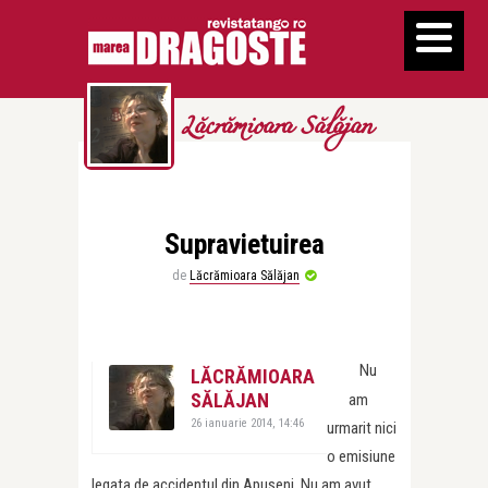
Lăcrămioara Sălăjan
Supravietuirea
de
Lăcrămioara Sălăjan
Nu
LĂCRĂMIOARA
SĂLĂJAN
am
26 ianuarie 2014, 14:46
urmarit nici
o emisiune
legata de accidentul din Apuseni. Nu am avut