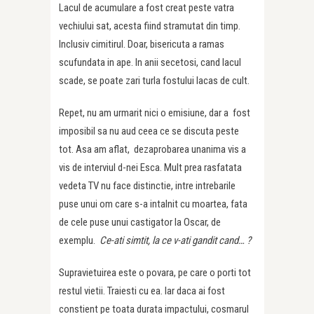
Lacul de acumulare a fost creat peste vatra
vechiului sat, acesta fiind stramutat din timp.
Inclusiv cimitirul. Doar, bisericuta a ramas
scufundata in ape. In anii secetosi, cand lacul
scade, se poate zari turla fostului lacas de cult.
Repet, nu am urmarit nici o emisiune, dar a fost
imposibil sa nu aud ceea ce se discuta peste
tot. Asa am aflat, dezaprobarea unanima vis a
vis de interviul d-nei Esca. Mult prea rasfatata
vedeta TV nu face distinctie, intre intrebarile
puse unui om care s-a intalnit cu moartea, fata
de cele puse unui castigator la Oscar, de
exemplu.
Ce-ati simtit, la ce v-ati gandit cand… ?
Supravietuirea este o povara, pe care o porti tot
restul vietii. Traiesti cu ea. Iar daca ai fost
constient pe toata durata impactului, cosmarul