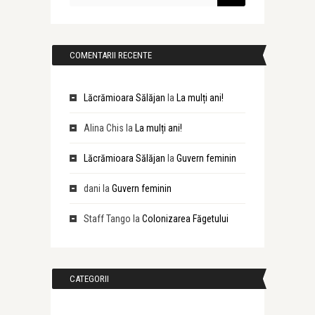
COMENTARII RECENTE
Lăcrămioara Sălăjan
la
La mulți ani!
Alina Chis
la
La mulți ani!
Lăcrămioara Sălăjan
la
Guvern feminin
dani
la
Guvern feminin
Staff Tango
la
Colonizarea Făgetului
CATEGORII