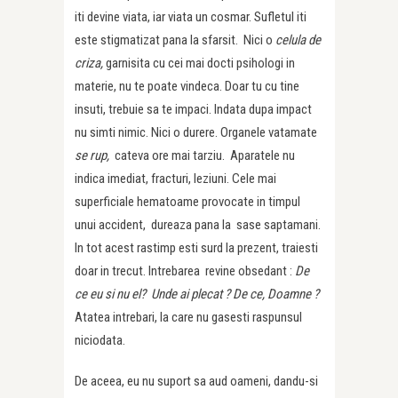
iti devine viata, iar viata un cosmar. Sufletul iti
este stigmatizat pana la sfarsit. Nici o
celula
de
criza,
garnisita cu cei mai docti psihologi in
materie, nu te poate vindeca. Doar tu cu tine
insuti, trebuie sa te impaci. Indata dupa impact
nu simti nimic. Nici o durere. Organele vatamate
se rup,
cateva ore mai tarziu. Aparatele nu
indica imediat, fracturi, leziuni. Cele mai
superficiale hematoame provocate in timpul
unui accident, dureaza pana la sase saptamani.
In tot acest rastimp esti surd la prezent, traiesti
doar in trecut. Intrebarea revine obsedant :
De
ce eu si nu el? Unde ai plecat ? De ce, Doamne ?
Atatea intrebari, la care nu gasesti raspunsul
niciodata.
De aceea, eu nu suport sa aud oameni, dandu-si