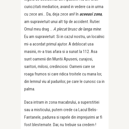
curiozitati mediatice, avand in vedere ca in urma
cu zece ani… Da, deja zece ani! In
aceeasi zona
,
am supravietuit unui alt tip de accident. Rutier.
Omul meu drag …
A plecat brusc de langa mine
.
Eu am supravietuit. Si in cazul nostru, un localnic
mi-a acordat primul ajutor. A deblocat usa
masinii, m-a tras afara si a sunat la 112. Asa
sunt oamenii din Muntii Apuseni, curajosi,
saritori, milosi, credinciosi. Oameni care se
roaga frumos si care ridica troitele cu mana lor,
din lemnul viu al padurilor, pe care le cunosc ca in
palma.
Daca intram in zona macabrului, a superstitiei
sau a misticului, putem crede ca Lacul Belis-
Fantanele, padurea si rapele din imprejurimi ar fi
fost blestemate. Dar, nu trebuie sa credem !