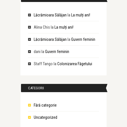
Lăcrămioara Sălăjan
la
La mulți ani!
Alina Chis
la
La mulți ani!
Lăcrămioara Sălăjan
la
Guvern feminin
dani
la
Guvern feminin
Staff Tango
la
Colonizarea Făgetului
CATEGORII
Fără categorie
Uncategorized