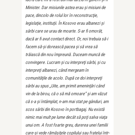
Mi­nister. Dar misiunile astea erau şi misiuni de
pace, din­colo de rolul lor în reconstrucţie,
legislaţie, insti­tuţii. În Kosovo erau albanezi şi
sârbi care se urau de moarte. S-ar fi omorât,
dacă ar fi avut contact direct. Or, noi trebuia să-i
facem să-şi dorească pacea şi să vrea să
trăiască din nou împreună. Duceam muncă de
convingere. Lucram şi cu interpreţi sârbi, şi cu
inter­preţi albanezi, când mergeam în
comunităţile de aco­lo. După ce doi interpreţi
sârbi au spus „Uite, am pri­mit ameninţări când
vin de la birou, că o să mă omoa­re” şi am văzut
că s-a şi întâmplat, n-am mai stat pe gânduri, am
scos sârbi din Kosovo în portbagaj. Nu există
nimic mai mult pe lume decât să poţi salva viaţa
unui om. A fost foarte greu, durerea unei familii
care-şi vede rămăşiţele copilului sau fratelui într-