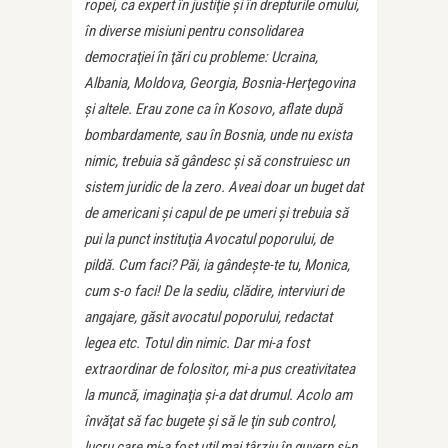
ropei, ca expert în justiţie şi în drepturile omului,
în diverse misiuni pentru consolidarea
democraţiei în ţări cu probleme: Ucraina,
Albania, Moldova, Geor­gia, Bosnia-Herţegovina
şi altele. Erau zone ca în Kosovo, aflate după
bombardamente, sau în Bosnia, unde nu exista
nimic, trebuia să gândesc şi să cons­truiesc un
sistem juridic de la zero. Aveai doar un buget dat
de americani şi capul de pe umeri şi trebuia să
pui la punct instituţia Avocatul poporului, de
pildă. Cum faci? Păi, ia gândeşte-te tu, Monica,
cum s-o faci! De la sediu, clădire, interviuri de
angajare, găsit avo­catul poporului, redactat
legea etc. Totul din nimic. Dar mi-a fost
extraordinar de folositor, mi-a pus creativitatea
la muncă, imaginaţia şi-a dat drumul. Acolo am
învăţat să fac bugete şi să le ţin sub control,
lucru care mi-a fost util mai târziu în guvern şi-n