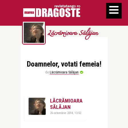
Lăcrămioara Sălăjan
Doamnelor, votati femeia!
de
Lăcrămioara Sălăjan
LĂCRĂMIOARA
SĂLĂJAN
26 octombrie 2014, 13:52