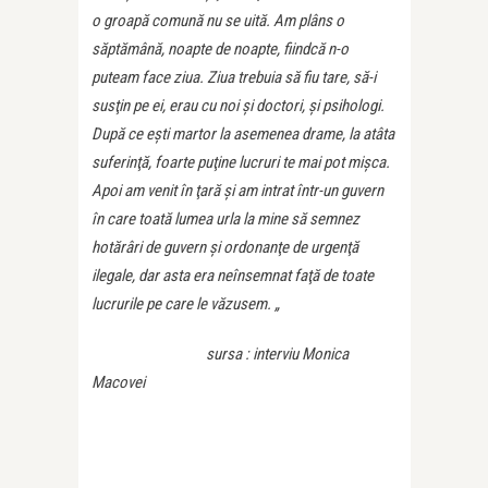
o groapă comună nu se uită. Am plâns o
săptămână, noapte de noapte, fiindcă n-o
puteam face ziua. Ziua trebuia să fiu tare, să-i
susţin pe ei, erau cu noi şi doc­tori, şi psihologi.
După ce eşti martor la asemenea drame, la atâta
suferinţă, foarte puţine lucruri te mai pot mişca.
Apoi am venit în ţară şi am intrat într-un guvern
în care toată lumea urla la mine să semnez
hotărâri de guvern şi ordonanţe de urgenţă
ilegale, dar asta era neînsemnat faţă de toate
lucrurile pe care le văzusem.
„
sursa : interviu Monica
Macovei