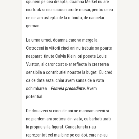
spunem pe cea dreapta, doamna Merkel nu are
nici look si nici sacouri croite musai, pentru ceea
ce ne-am astepta de la o tinuta, de cancelar
german.
La urma urmei, doamna care va merge la
Cotroceni in viitorii cinci ani nu trebuie sa poarte
neaparat tinute Calvin Klein, ori posete Louis
Vuitton, al caror cost s-ar reflecta in cresterea
sensibila a contributiei noastre la buget. Eu cred
ca de data asta, chiar avem sansa de a vota
schimbarea.
Femeia presedinte.
Avem
potential.
De douazeci si cinci de ani ne mancam nervii si
ne pierdem ani pretiosi din viata, cu barbati urati
la propriu si la figurat. Caricaturistii i-au
reprezentat cel mai bine pe cei doi, care ne-au