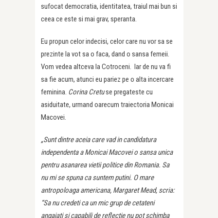
sufocat democratia, identitatea, traiul mai bun si
ceea ce este si mai grav, speranta.
Eu propun celor indecisi, celor care nu vor sa se
prezinte la vot sa o faca, dand o sansa femeii.
Vom vedea altceva la Cotroceni. Iar de nu va fi
sa fie acum, atunci eu pariez pe o alta incercare
feminina.
Corina Cretu
se pregateste cu
asiduitate, urmand oarecum traiectoria Monicai
Macovei.
„Sunt dintre aceia care vad in candidatura
independenta a Monicai Macovei o sansa unica
pentru asanarea vietii politice din Romania. Sa
nu mi se spuna ca suntem putini. O mare
antropoloaga americana, Margaret Mead, scria:
“Sa nu credeti ca un mic grup de cetateni
angajati si capabili de reflectie nu pot schimba