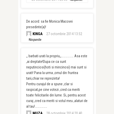
De acord: sa fie Monica Macovei
presedinte(a)!
KINGA
27 octombrie 2014 13:52
Răspunde
,, barbati urati la propriu,,……………… Asa este
,ai dreptate!Dupa ce ca sunt
neputinciosi(hoti si mincinosi) mai sunt si
urati! Pana la urma ,omul din fruntea
tarii,chiar ne reprezinta!
Pentru curajul de a spune ,clar si
raspicat,pe cine votezi ,cred ca meriti
toate felicitarile din lume. Si, pentru acest
curaj ,cred ca meriti si votul meu ,alaturi de
al tau!………………
MUZA
28 octombrie 2014 20:40