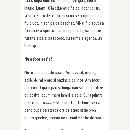
fault, dupa cum nu-mi iesea, din gura, nici o
injurie. Luam 10 la educatie fizica, doar pentru
vointa. Eram deja la liceu si mi se propusese sa
fiu pivot, in echipa de baschet. Mi-ar fi placut sa
fac cariera sportiva, sa merg la schi, sa-mbrac
fustita alba si sa rotesc, cu ferma eleganta, un
Dunlop.
Nu a fost sa fie!
Nu m-am lasat de sport. Am cautat, mereu,
salile de miscare si bazinele de inot. Am facut
aerobic. Dupa o pauza lunga cauzata de motive
obiective, acum merg iarasi la sala. Sunt printre
cele mai …
mature
. Ma simt foarte bine, seara,
cand dupa cele zece ore de stres si de prea
multa gandire, imbrac costumul elastic de sport.