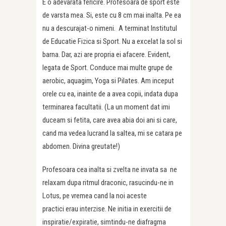
E o adevarata fericire. Profesoara de sport este
de varsta mea. Si, este cu 8 cm mai inalta. Pe ea
nu a descurajat-o nimeni. A terminat Institutul
de Educatie Fizica si Sport. Nu a excelat la sol si
barna. Dar, azi are propria ei afacere. Evident,
legata de Sport. Conduce mai multe grupe de
aerobic, aquagim, Yoga si Pilates. Am inceput
orele cu ea, inainte de a avea copii, indata dupa
terminarea facultatii. (La un moment dat imi
duceam si fetita, care avea abia doi ani si care,
cand ma vedea lucrand la saltea, mi se catara pe
abdomen. Divina greutate!)
Profesoara cea inalta si zvelta ne invata sa ne
relaxam dupa ritmul draconic, rasucindu-ne in
Lotus, pe vremea cand la noi aceste
practici erau interzise. Ne initia in exercitii de
inspiratie/expiratie, simtindu-ne diafragma