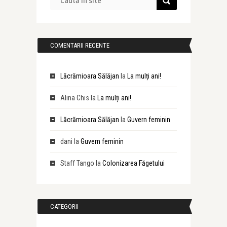
COMENTARII RECENTE
Lăcrămioara Sălăjan
la
La mulți ani!
Alina Chis
la
La mulți ani!
Lăcrămioara Sălăjan
la
Guvern feminin
dani
la
Guvern feminin
Staff Tango
la
Colonizarea Făgetului
CATEGORII