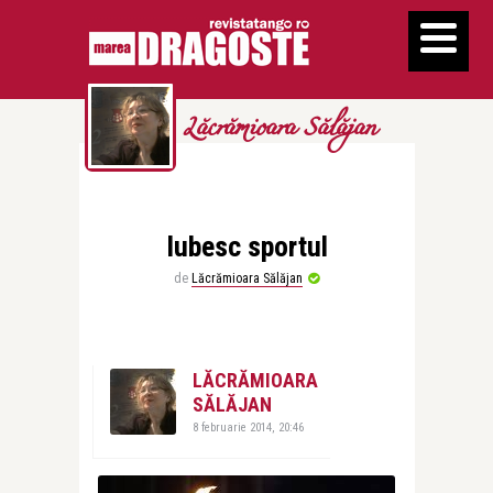
Lăcrămioara Sălăjan
Iubesc sportul
de
Lăcrămioara Sălăjan
LĂCRĂMIOARA
SĂLĂJAN
8 februarie 2014, 20:46