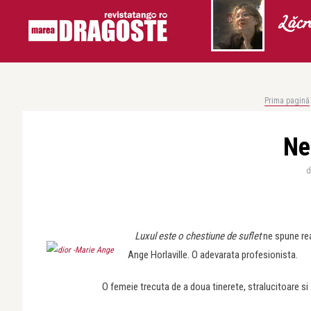
Lăcr
Prima pagină
Ne
Luxul este o chestiune de suflet
ne spune rea
Ange Horlaville. O adevarata profesionista.
O femeie trecuta de a doua tinerete, stralucitoare si 