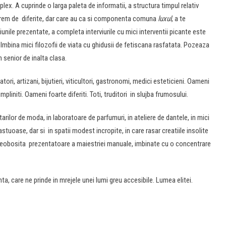
lex. A cuprinde o larga paleta de informatii, a structura timpul relativ
xtrem de diferite, dar care au ca si componenta comuna
luxul
, a te
ile prezentate, a completa interviurile cu mici interventii picante este
Imbina mici filozofii de viata cu ghidusii de fetiscana rasfatata. Pozeaza
n senior de inalta clasa.
ri, artizani, bijutieri, viticultori, gastronomi, medici esteticieni. Oameni
mpliniti. Oameni foarte diferiti. Toti, truditori in slujba frumosului.
arilor de moda, in laboratoare de parfumuri, in ateliere de dantele, in mici
stuoase, dar si in spatii modest incropite, in care rasar creatiile insolite
o neobosita prezentatoare a maiestriei manuale, imbinate cu o concentrare
, care ne prinde in mrejele unei lumi greu accesibile. Lumea elitei.