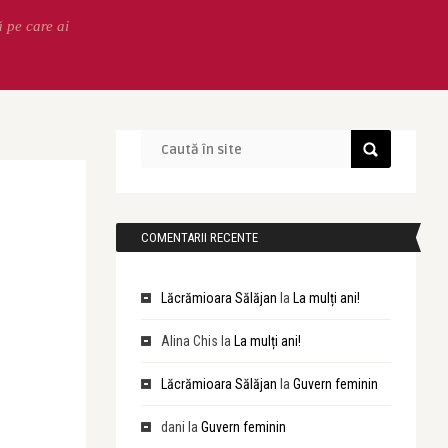
ă pe care ai
COMENTARII RECENTE
Lăcrămioara Sălăjan
la
La mulți ani!
Alina Chis
la
La mulți ani!
Lăcrămioara Sălăjan
la
Guvern feminin
dani
la
Guvern feminin