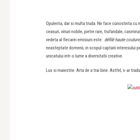
Opulenta, dar si multa truda. Ne face cunostinta cu 
ceasuri, vinuri nobile, pietre rare, trufandale, casmirur
vedeta al fiecarei emisiuni este:
défilé haute couture
neasteptate domenii, in scopul captarii interesului pe
unicatului intr-o lume a diversitatii creative.
Lux si maiestrie. Arta de a trai bine. Astfel, s-ar t