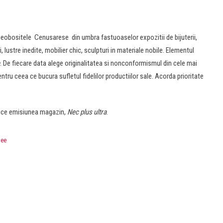
neobositele Cenusarese din umbra fastuoaselor expozitii de bijuterii,
i, lustre inedite, mobilier chic, sculpturi in materiale nobile. Elementul
. De fiecare data alege originalitatea si nonconformismul din cele mai
ntru ceea ce bucura sufletul fidelilor productiilor sale. Acorda prioritate
raduce emisiunea magazin,
Nec plus ultra
.