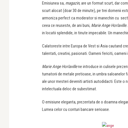
Emisiunea sa,
magazin
, are un format scurt, dar comp
scurt alocat (doar 30 de minute), pe trei domenii e
armoniza perfect ca moderator si manechin cu sectiun
ceea ce reuseste, de ani buni,
Marie Ange Horlaville.
in locatii splendide, in tinute impecabile. Un manechi
Calatoreste intre Europa de Vest si Asia cautand creato
talentati, creativi, pasionati. Oameni fericiti, oameni i
Marie Ange Horlaville
ne introduce in culisele prezent
turnatorii de metale pretioase, in umbra saloanelor fa
ale unor mesteri deveniti artisti autodidacti. Este 
intelectuala deloc de subestimat.
O emisiune eleganta, prezentata de o doamna eleganta
Lumea celor cu conturi bancare serioase.