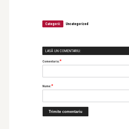
Categorii:
Uncategorized
LASĂ UN COMENTARIU:
*
Comentariu:
*
Nume: