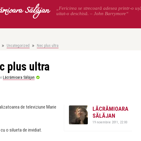
ămioara Sălăjan
„Fericirea se strecoară adesea printr-o uș
uitat-o deschisă. – John Barrymore“
Uncategorized
Nec plus ultra
c plus ultra
de
Lăcrămioara Sălăjan
lizatoarea de televiziune Marie
LĂCRĂMIOARA
SĂLĂJAN
19 noiembrie 2011, 22:00
cu o silueta de invidiat.